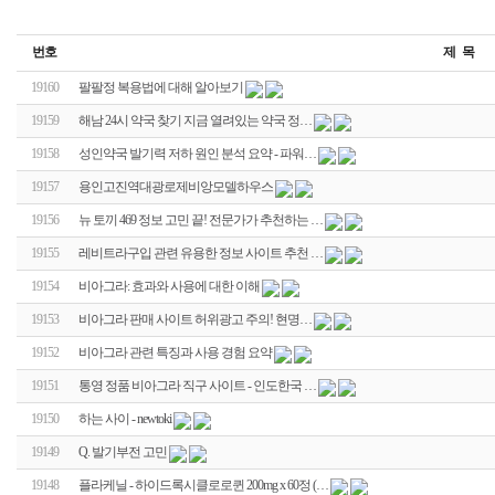
번호
제 목
19160
팔팔정 복용법에 대해 알아보기
19159
해남 24시 약국 찾기 지금 열려있는 약국 정…
19158
성인약국 발기력 저하 원인 분석 요약 - 파워…
19157
용인고진역대광로제비앙모델하우스
19156
뉴 토끼 469 정보 고민 끝! 전문가가 추천하는 …
19155
레비트라구입 관련 유용한 정보 사이트 추천 …
19154
비아그라: 효과와 사용에 대한 이해
19153
비아그라 판매 사이트 허위광고 주의! 현명…
19152
비아그라 관련 특징과 사용 경험 요약
19151
통영 정품 비아그라 직구 사이트 - 인도한국 …
19150
하는 사이 - newtoki
19149
Q. 발기부전 고민
19148
플라케닐 - 하이드록시클로로퀸 200mg x 60정 (…