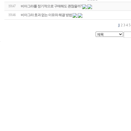
19147
비아그라를 정기적으로 구매해도 괜찮을까?
19146
비아그라 효과 없는 이유와 해결 방법
1
2
3
4
5
24
시
간
대
출
신
규
노
제
휴
사
이
트
무
료