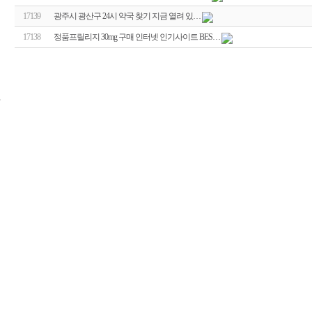
17139
광주시 광산구 24시 약국 찾기 지금 열려 있…
17138
정품프릴리지 30mg 구매 인터넷 인기사이트 BES…
24
시
간
대
출
신
규
노
제
휴
사
이
트
무
료