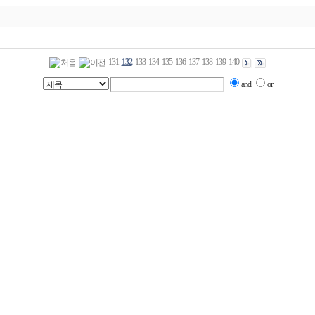
131
132
133
134
135
136
137
138
139
140
and
or