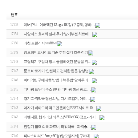
번호
17152
이버쥬브 - 이버멕틴 12mg x 100정 (구충제, 항바…
17151
시알리스 효과와 실제 후기: 발기부전 치료에…
17150
과천 프릴리지 vmflfflwl
17149
암보험비교사이트 기준 추천 설계 흐름 정리
17148
프릴리지 구입처 정보 궁금하셨던 분들을 위…
17147
툰코 바로가기: 안전하고 편리한 웹툰 감상법
17146
이버멕틴 구매대행 방법과 복용법: 알아두어…
17145
티비팡 트위터 주소 안내 - 티비팡 최신 링크 …
17144
경기 파워약국 당신의 밤, 다시 뜨겁게, 아이…
17143
여자가 비아그라 먹으면 온라인 BEST 사이트 10…
17142
메벤다졸, 헝가리산 베목스(VERMOX) 정보 - 러시…
17141
환절기 활력 회복 파트너, 파워약국 - 파워�…
17140
피나스테리드 5mg x 90정 (탈모방지제) 구매대…