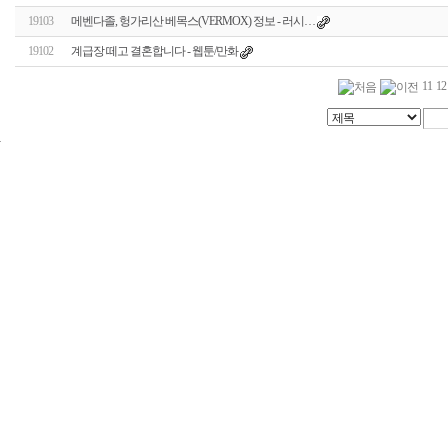
19103
메벤다졸, 헝가리산 베목스(VERMOX) 정보 - 러시…
19102
계급장 떼고 결혼합니다 - 웹툰/만화
11
12
24
시
간
대
출
신
규
노
제
휴
사
이
트
무
료