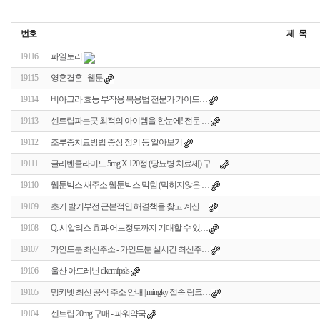
번호
제 목
19116
파일토리
19115
영혼결혼 - 웹툰
19114
비아그라 효능 부작용 복용법 전문가 가이드…
19113
센트립파는곳 최적의 아이템을 한눈에! 전문 …
19112
조루증치료방법 증상 정의 등 알아보기
19111
글리벤클라미드 5mg X 120정 (당뇨병 치료제) 구…
19110
웹툰박스 새주소 웹툰박스 막힘 (막히지않은 …
19109
초기 발기부전 근본적인 해결책을 찾고 계신…
19108
Q. 시알리스 효과 어느정도까지 기대할 수 있…
19107
카인드툰 최신주소 - 카인드툰 실시간 최신주…
19106
울산 아드레닌 dkemfpsls
19105
밍키넷 최신 공식 주소 안내 | mingky 접속 링크…
19104
센트립 20mg 구매 - 파워약국