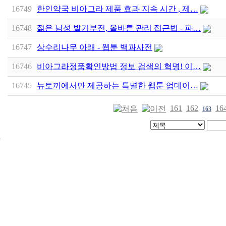
16749
한인약국 비아그라 제품 효과 지속 시간 , 제…
16748
젊은 남성 발기부전, 올바른 관리 접근법 - 파…
16747
상수리나무 아래 - 웹툰 백과사전
16746
비아그라정품확인방법 정보 검색의 혁명! 이…
16745
뉴토끼에서만 제공하는 특별한 웹툰 업데이…
161
162
16
163
24
시
간
대
출
신
규