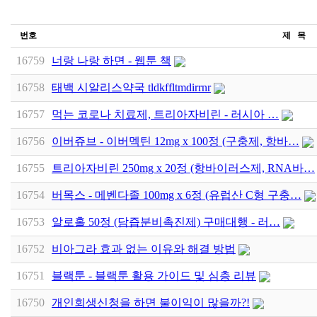
번호
제 목
16759
너랑 나랑 하면 - 웹툰 책
16758
태백 시알리스약국 tldkffltmdirrnr
16757
먹는 코로나 치료제, 트리아자비린 - 러시아 …
16756
이버쥬브 - 이버멕틴 12mg x 100정 (구충제, 항바…
16755
트리아자비린 250mg x 20정 (항바이러스제, RNA바…
16754
버목스 - 메벤다졸 100mg x 6정 (유럽산 C형 구충…
16753
알로홀 50정 (담즙분비촉진제) 구매대행 - 러…
16752
비아그라 효과 없는 이유와 해결 방법
16751
블랙툰 - 블랙툰 활용 가이드 및 심층 리뷰
16750
개인회생신청을 하면 불이익이 많을까?!