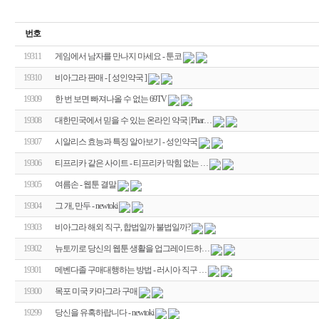
번호
19311
게임에서 남자를 만나지 마세요 - 툰코
19310
비아그라 판매 - [ 성인약국 ]
19309
한 번 보면 빠져나올 수 없는 69TV
19308
대한민국에서 믿을 수 있는 온라인 약국 | Phar…
19307
시알리스 효능과 특징 알아보기 - 성인약국
19306
티프리카 같은 사이트 - 티프리카 막힘 없는 …
19305
여름손 - 웹툰 결말
19304
그 개, 만두 - newtoki
19303
비아그라 해외 직구, 합법일까 불법일까?
19302
뉴토끼로 당신의 웹툰 생활을 업그레이드하…
19301
메벤다졸 구매대행하는 방법 - 러시아 직구 …
19300
목포 미국 카마그라 구매
19299
당신을 유혹하랍니다 - newtoki