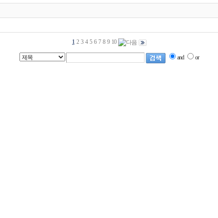
1
2
3
4
5
6
7
8
9
10
and
or