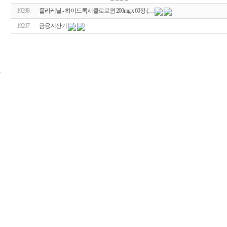
19298
플라케닐 - 하이드록시클로로퀸 200mg x 60정 (…
19297
금융계산기
24
시
간
대
출
신
규
노
제
휴
사
이
트
무
료