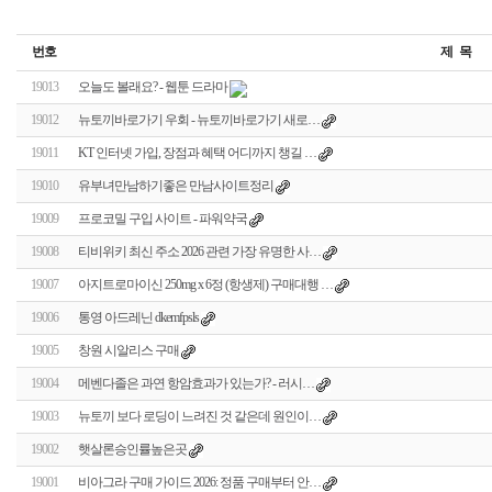
번호
제 목
19013
오늘도 볼래요? - 웹툰 드라마
19012
뉴토끼바로가기 우회 - 뉴토끼바로가기 새로…
19011
KT 인터넷 가입, 장점과 혜택 어디까지 챙길 …
19010
유부녀만남하기좋은 만남사이트정리
19009
프로코밀 구입 사이트 - 파워약국
19008
티비위키 최신 주소 2026 관련 가장 유명한 사…
19007
아지트로마이신 250mg x 6정 (항생제) 구매대행 …
19006
통영 아드레닌 dkemfpsls
19005
창원 시알리스 구매
19004
메벤다졸은 과연 항암효과가 있는가? - 러시…
19003
뉴토끼 보다 로딩이 느려진 것 같은데 원인이…
19002
햇살론승인률높은곳
19001
비아그라 구매 가이드 2026: 정품 구매부터 안…