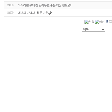
19000
타다라필 구매 전 알아두면 좋은 핵심 정보
18999
에덴의 마법사 - 웹툰 다운
11
12
24
시
간
대
출
신
규
노
제
휴
사
이
트
무
료