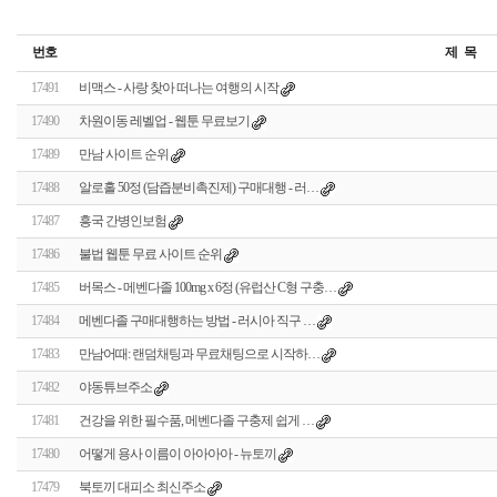
번호
제 목
17491
비맥스 - 사랑 찾아 떠나는 여행의 시작
17490
차원이동 레벨업 - 웹툰 무료보기
17489
만남 사이트 순위
17488
알로홀 50정 (담즙분비촉진제) 구매대행 - 러…
17487
흥국 간병인보험
17486
불법 웹툰 무료 사이트 순위
17485
버목스 - 메벤다졸 100mg x 6정 (유럽산 C형 구충…
17484
메벤다졸 구매대행하는 방법 - 러시아 직구 …
17483
만남어때: 랜덤채팅과 무료채팅으로 시작하…
17482
야동튜브주소
17481
건강을 위한 필수품, 메벤다졸 구충제 쉽게 …
17480
어떻게 용사 이름이 아아아아 - 뉴토끼
17479
북토끼 대피소 최신주소