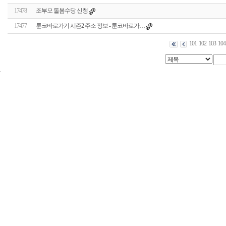
17478
조부모 돌봄수당 신청
17477
툰코바로가기 시즌2 주소 정보 - 툰코바로가…
101
102
103
104
24
시
간
대
출
신
규
노
제
휴
사
이
트
무
료