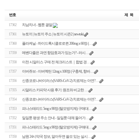
번호
제 목
17362
치남치녀 - 웹툰 결말
17361
뉴토끼 | 뉴토끼 주소 | 뉴토끼 시즌2 | newtoki
17360
플라케닐 - 하이드록시클로로퀸 200mg x 60정 (…
17359
메벤다졸은 과연 항암효과가 있는가? - 러시…
17358
이천 시알리스 구매 전 체크리스트｜합법 경…
17357
이버쥬브 - 이버멕틴 12mg x 100정 (구충제, 항바…
17356
신종코로나바이러스(SARS-CoV-2) 치료제는 아연?…
17355
시알리스 카피약 사용 후기: 원조와 비교한 …
17354
신종코로나바이러스(SARS-CoV-2) 치료제는 아연?…
17353
피나스테리드 5mg x 90정 (탈모방지제) 구매대…
17352
일일툰 평생 주소 안내 - 일일툰 대체 들어가…
17351
피나스테리드 5mg x 90정 (탈모방지제) 구매대…
17350
남원 24시약국 정보, 알아두면 쓸모 있는 실시…