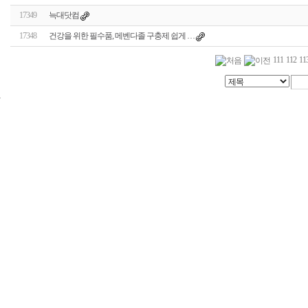
17349
늑대닷컴
17348
건강을 위한 필수품, 메벤다졸 구충제 쉽게 …
111
112
11
24
시
간
대
출
신
규
노
제
휴
사
이
트
무
료