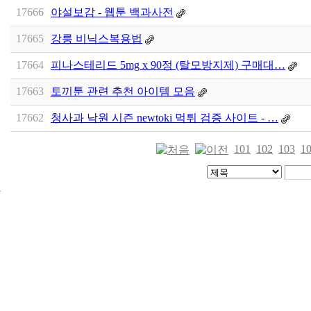
17666
야설보감 - 웹툰 백과사전
17665
강릉 비닉스복용법
17664
피나스테리드 5mg x 90정 (탈모방지제) 구매대…
17663
토끼툰 관련 추천 아이템 모음
17662
청사과 낙원 시즌 newtoki 먹튀 검증 사이트 - …
101
102
103
1
24
시
간
대
출
신
규