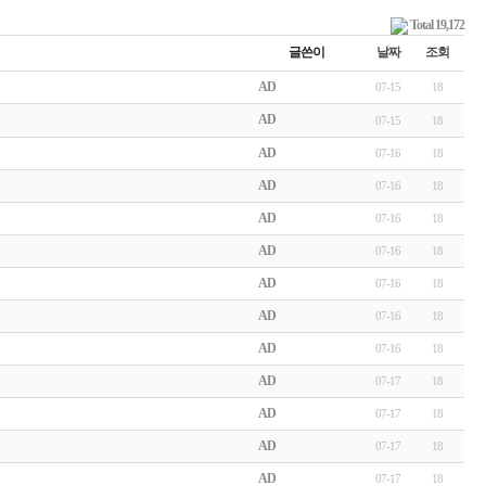
Total 19,172
글쓴이
날짜
조회
AD
07-15
18
AD
07-15
18
AD
07-16
18
AD
07-16
18
AD
07-16
18
AD
07-16
18
AD
07-16
18
AD
07-16
18
AD
07-16
18
AD
07-17
18
AD
07-17
18
AD
07-17
18
AD
07-17
18