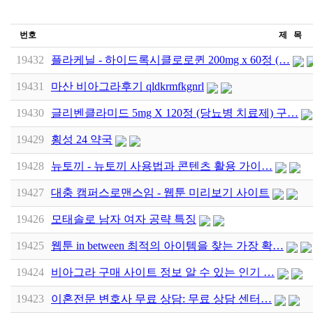
번호
제 목
19432
플라케닐 - 하이드록시클로로퀸 200mg x 60정 (…
19431
마산 비아그라후기 qldkrmfkgnrl
19430
글리벤클라미드 5mg X 120정 (당뇨병 치료제) 구…
19429
횡성 24 약국
19428
뉴토끼 - 뉴토끼 사용법과 콘텐츠 활용 가이…
19427
대충 캠퍼스로맨스임 - 웹툰 미리보기 사이트
19426
모태솔로 남자 여자 공략 특징
19425
웹툰 in between 최적의 아이템을 찾는 가장 확…
19424
비아그라 구매 사이트 정보 알 수 있는 인기 …
19423
이혼전문 변호사 무료 상담: 무료 상담 센터…