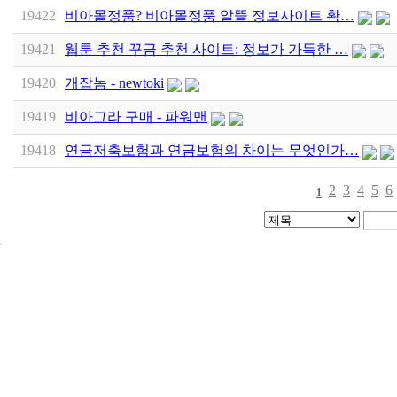
19422
비아몰정품? 비아몰정품 알뜰 정보사이트 확…
19421
웹툰 추천 꾸금 추천 사이트: 정보가 가득한 …
19420
개잡놈 - newtoki
19419
비아그라 구매 - 파워맨
19418
연금저축보험과 연금보험의 차이는 무엇인가…
2
3
4
5
6
1
24
시
간
대
출
신
규