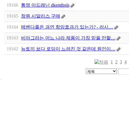
19166
통영 아드레닌 dkemfpsls
19165
창원 시알리스 구매
19164
메벤다졸은 과연 항암효과가 있는가? - 러시…
19163
비아그라는 어느 나라 제품이 가장 믿을 만할…
19162
뉴토끼 보다 로딩이 느려진 것 같은데 원인이…
1
2
3
4
24
시
간
대
출
신
규