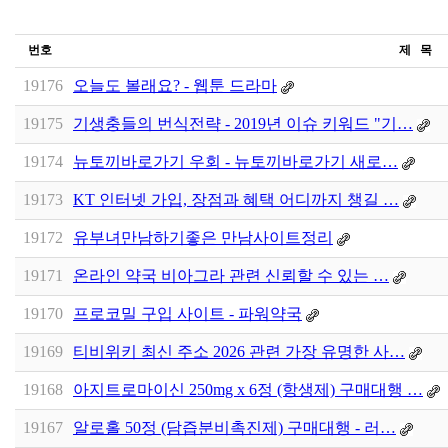
번호
제 목
19176
오늘도 볼래요? - 웹툰 드라마
19175
기생충들의 번식전략 - 2019년 이슈 키워드 "기…
19174
뉴토끼바로가기 우회 - 뉴토끼바로가기 새로…
19173
KT 인터넷 가입, 장점과 혜택 어디까지 챙길 …
19172
유부녀만남하기좋은 만남사이트정리
19171
온라인 약국 비아그라 관련 신뢰할 수 있는 …
19170
프로코밀 구입 사이트 - 파워약국
19169
티비위키 최신 주소 2026 관련 가장 유명한 사…
19168
아지트로마이신 250mg x 6정 (항생제) 구매대행 …
19167
알로홀 50정 (담즙분비촉진제) 구매대행 - 러…