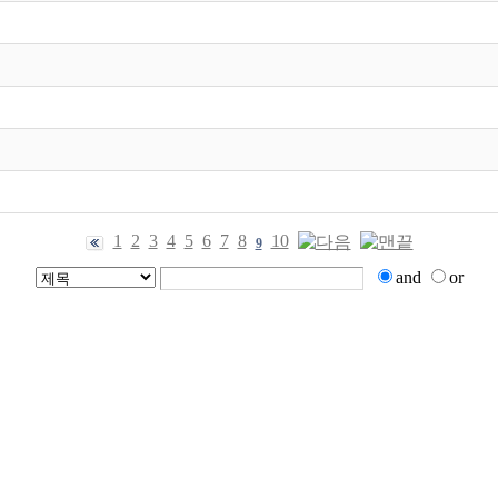
1
2
3
4
5
6
7
8
10
9
and
or