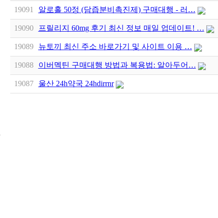
19091
알로홀 50정 (담즙분비촉진제) 구매대행 - 러…
19090
프릴리지 60mg 후기 최신 정보 매일 업데이트! …
19089
뉴토끼 최신 주소 바로가기 및 사이트 이용 …
19088
이버멕틴 구매대행 방법과 복용법: 알아두어…
19087
울산 24h약국 24hdirrnr
24
시
간
대
출
신
규