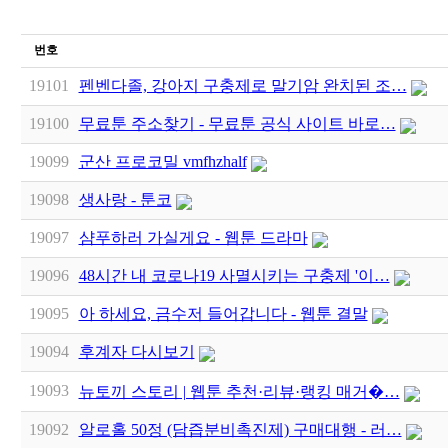
번호
19101
펜벤다졸, 강아지 구충제로 말기암 완치된 조…
19100
무료툰 주소찾기 - 무료툰 공식 사이트 바로…
19099
군산 프로코밀 vmfhzhalf
19098
생사랑 - 툰코
19097
샴푸하러 가실게요 - 웹툰 드라마
19096
48시간 내 코로나19 사멸시키는 구충제 '이…
19095
아 하세요, 금수저 들어갑니다 - 웹툰 결말
19094
후계자 다시보기
19093
뉴토끼 스토리 | 웹툰 추천·리뷰·랭킹 매거�…
19092
알로홀 50정 (담즙분비촉진제) 구매대행 - 러…