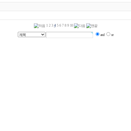
1
2
3
4
5
6
7
8
9
10
and
or