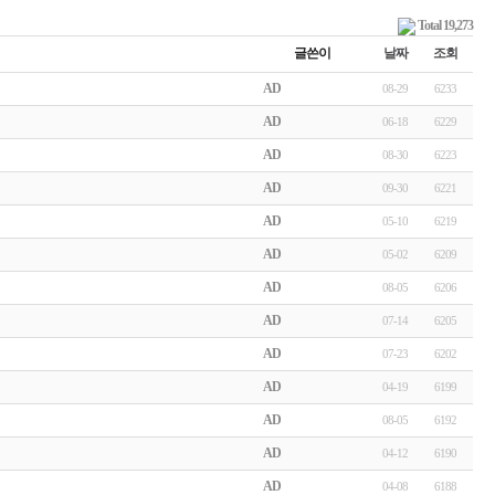
Total 19,273
글쓴이
날짜
조회
AD
08-29
6233
AD
06-18
6229
AD
08-30
6223
AD
09-30
6221
AD
05-10
6219
AD
05-02
6209
AD
08-05
6206
AD
07-14
6205
AD
07-23
6202
AD
04-19
6199
AD
08-05
6192
AD
04-12
6190
AD
04-08
6188