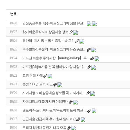
번호
19228
임신중절수술비용 - 미프진코리아 정보 유산…
19227
찾기쉬운무직자 비상금대출 정보
19226
유산약 - 원치 않는 임신 중절수술 후기
19225
주수별임신중절약 - 미프진코리아 뉴스 중절…
19224
미프진 복용후 주의사항 【m.mifegymiso.top】 우…
19223
미프진(Mifjin) 사용 전 꼭 알아둬야 할 사항 【…
19222
교권 침해 사례
19221
순창 20여명 트럭 사고
19220
사이다뱅크 비상금대출 정보들 꼭 가져가세…
19219
자동차담보대출 게시판 이용안내
19218
웹토끼-뉴토끼/마나토끼/북토끼/밤토끼 최신 …
19217
긴급대출 긴급사채 후기 함께 알아봐요
19216
무직자 청년대출 인기 태그 모음