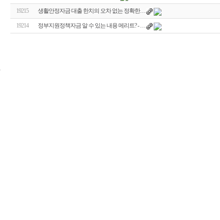
19215
생활안정자금 대출 한치의 오차 없는 정확한…
19214
정부지원정책자금 알 수 있는 내용 메리트? - …
24
시
간
대
출
신
규
노
제
휴
사
이
트
무
료