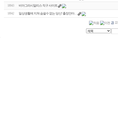
18943
비아그라시알리스 직구 사이트
18942
일상생활에 지쳐 숨쉴수 없는 당신! 출장안마…
21
22
24
시
간
대
출
신
규
노
제
휴
사
이
트
무
료