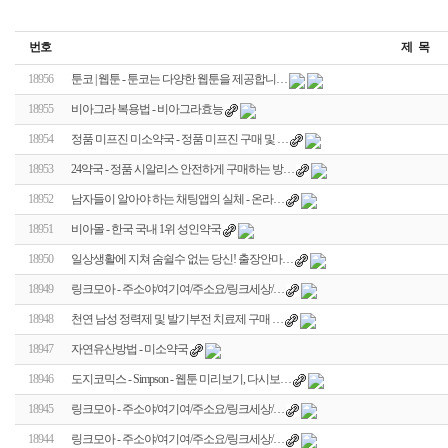
번호
제 목
18956
툰코 | 웹툰 - 툰코는 다양한 웹툰을 제공합니…
18955
비아그라 복용법 - 비아그라효능
18954
정품 미프진 미소약국 - 정품 미프진 구매 및 …
18953
24약국 - 정품 시알리스 안전하게 구매하는 방…
18952
남자들이 알아야 하는 채팅앱의 실체 - 온라…
18951
비아몰 - 한국 국내 1위 성인약국
18950
일상생활에 지쳐 숨쉴수 없는 당신! 출장안마…
18949
링크모아 - 주소야/여기여/주소요/링크세상/…
18948
천연 남성 정력제 및 발기부전 치료제 구매 …
18947
자연유산방법 - 미소약국
18946
도지코믹스 - Simpson - 웹툰 미리보기, 다시보…
18945
링크모아 - 주소야/여기여/주소요/링크세상/…
18944
링크모아 - 주소야/여기여/주소요/링크세상/…