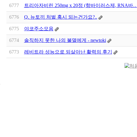
6777
트리아자비린 250mg x 20정 (항바이러스제, RNA바
6776
Q. 뉴토끼 처벌 혹시 되는건가요?..
6775
야코주소모음
6774
솔직하지 못한 나의 불멸에게 - newtoki
6773
레비트라 성능으로 되살아난 활력의 후기
24
시
간
대
출
신
규