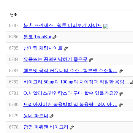
번호
6787
농촌 프린세스 - 웹툰 미리보기 사이트
6786
툰코 ToonKor
6785
밤미팅 채팅사이트
6784
요즘뜨는 꽁떡만남하기 좋은곳
6783
헬븐넷 공식 커뮤니티 주소 - 헬븐넷 주소찾…
6782
비아그라 50mg과 100mg의 차이점과 적절한 용량…
6781
Q.시알리스/천연칵스타 구매 할수 있을가요??
6780
트리아자비린 복용방법 및 복용량 - 러시아 …
6779
동네 파트너
6778
광명 파워맨 비아그라