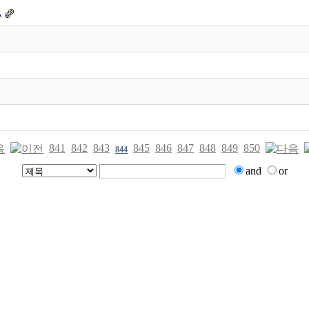
…
841
842
843
845
846
847
848
849
850
844
and
or