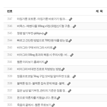
번호
제 목
3547
마징가툰 포토툰 - 마징가툰 바로가기 링크 -…
3546
버목스 - 메벤다졸 100mg x 6정 (유럽산 C형 구충…
3545
청평 발기부전 qkfrlqnwjs
3544
빠르고 간단한 방법으로 700만원 대출 받는 법
3543
비아그라 구매 비아그라 사이트
3542
비아그라 100mg 효과와 복용 시 주의사항 - 비…
3541
웹툰 미리보기 홈페이지
3540
비아그라 비대면 진료로 처방받는 방법
3539
정품프로코밀 50mg 구입 모바일 알아두면 도움…
3538
블랙툰 링크 - 블랙툰 접속 문제 해결 - 블랙…
3537
젊은 남성 발기부전, 관리의 기준은 정품 정…
3536
돈으로 약혼자를 키웠습니다 - 툰코
3535
죽음의 끝에서 - 웹툰 무료보기