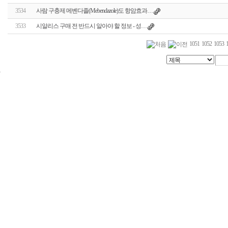
3534
사람 구충제 메벤다졸(Mebendazole)도 항암효과…
3533
시알리스 구매 전 반드시 알아야 할 정보 - 성…
1051
1052
1053
24
시
간
대
출
신
규
노
제
휴
사
이
트
무
료