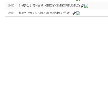
19035
임신중절 정품미프진 - MIFEGYNE MISO PHARMACY
19034
웹토끼-뉴토끼/마나토끼/북토끼/밤토끼/툰코/…
24
시
간
대
출
신
규
노
제
휴
사
이
트
무
료