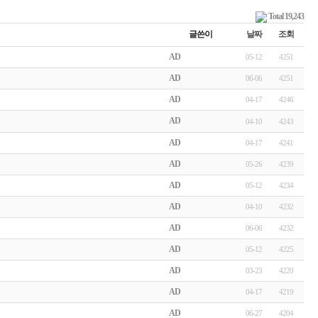
Total 19,243
글쓴이
날짜
조회
AD
05-12
4251
AD
06-06
4251
AD
04-17
4246
AD
04-10
4243
AD
04-17
4241
AD
05-26
4239
AD
05-12
4234
AD
04-10
4232
AD
06-06
4232
AD
05-12
4225
AD
03-23
4220
AD
04-17
4219
AD
06-27
4204