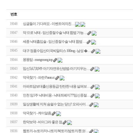
번호
19048
싱글들이 기다려요 - 이­벤­트­여­자­친­…
19047
약 으로 낙태 - 임신중절수술 낙태 합법 가능…
19046
세종 낙태흡입술 - 임신중절수술 낙태 합법 …
19045
대구 정품수입산미국씨­알리스 100mg - 남성 �…
19044
몽몽탑 - mongmong.top
19043
임신5,6,7,8,9주 아기자연유산방법-아기지우는…
19042
약국찾기 - 파란 Paran.cc
19041
아파트담보대출신용등급 탄탄한 내용 살펴보…
19040
인천 임1주 낙태비용 - 낙태죄폐지???임신중절…
19039
일상생활에 지쳐 숨쉴수 없는 당신! 오피사이…
19038
약국찾기 - 케이알좀
19037
한약보약 - 비아그라 좋은 점
19036
웹토끼-뉴토끼/마나토끼/북토끼/밤토끼/툰코/…