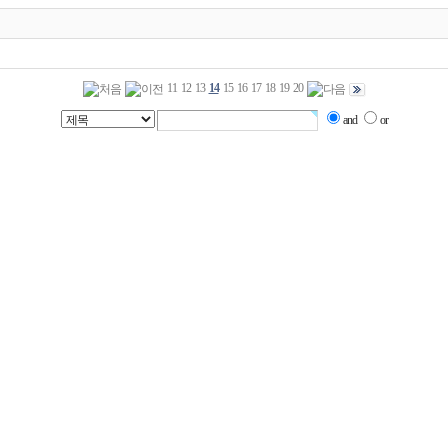
11
12
13
14
15
16
17
18
19
20
and
or