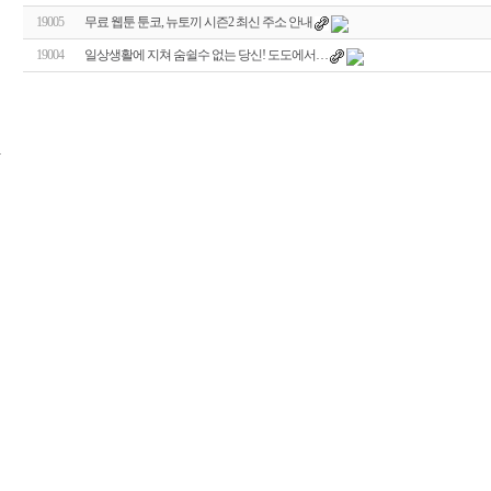
19005
무료 웹툰 툰코, 뉴토끼 시즌2 최신 주소 안내
19004
일상생활에 지쳐 숨쉴수 없는 당신! 도도에서…
24
시
간
대
출
신
규
노
제
휴
사
이
트
무
료