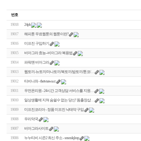
번호
19018
24ph
19017
해피툰 무료웹툰의 웹툰이란?
19016
미프진 구입하기
19015
비아그라 효능--비아그라 복용법
19014
파워맨 비아그라
19013
웹토끼-뉴토끼/마나토끼/북토끼/밤토끼/툰코/…
19012
티비나와 - thetvnawa.cc
19011
우먼온리원 - 24시간 고객상담 서비스를 지원…
19010
일상생활에 지쳐 숨쉴수 없는 당신! 돔출장샵…
19009
미프진코리아 - 정품 미프진 낙태약 구입
19008
우리약국
19007
비아그라사이트
19006
누누티비 시즌2 최신 주소 - snsnxlql.top