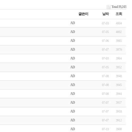
Total 19,243
글쓴이
날짜
조회
AD
07-03
4004
AD
07-05
4002
AD
07-06
3985
AD
07-07
3970
AD
07-03
3964
AD
07-05
3952
AD
07-08
3948
AD
07-08
3945
AD
07-08
3944
AD
07-07
3937
AD
07-07
3918
AD
07-07
3912
AD
07-19
3908