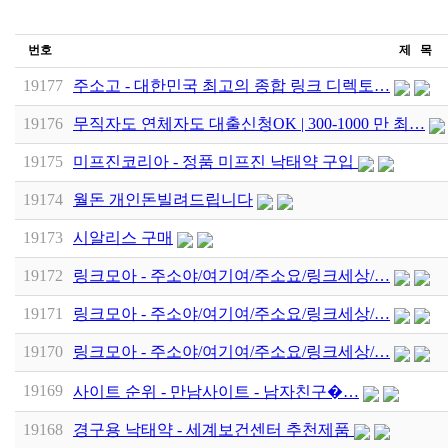
번호
제 목
19177
주소고 - 대한민국 최고의 종합 링크 디렉토…
19176
무직자도 연체자도 대출신청OK | 300-1000 만 최…
19175
미프진코리아 - 정품 미프진 낙태약 구입
19174
월돈 개인돈빌려드립니다
19173
시알리스 구매
19172
링크모아 - 주소야/여기여/주소요/링크세상/…
19171
링크모아 - 주소야/여기여/주소요/링크세상/…
19170
링크모아 - 주소야/여기여/주소요/링크세상/…
19169
사이트 순위 - 만남사이트 - 남­자­친­구­�…
19168
경구용 낙태약 - 세계보건센터 추천제품