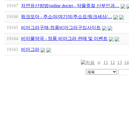
19167
자연유산방법|online docter - 약물중절 산부인과…
19166
링크모아 - 주소야/여기여/주소요/링크세상/…
19165
비아그라구매-정품비아그라구입사이트
19164
비아몰약국 - 정품 비아그라 판매 및 이벤트
19163
비아그라
11
12
13
14
24
시
간
대
출
신
규