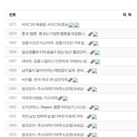
번호
제 목
19071
비아그라 복용법 - 비아그라효능
19070
툰코 | 웹툰 - 툰코는 다양한 웹툰을 제공합니…
19069
정품 미프진 미소약국 - 정품 미프진 구매 및 …
19068
일상생활에 지쳐 숨쉴수 없는 당신! 출장안마…
19067
24약국 - 정품 시알리스 안전하게 구매하는 방…
19066
남자들이 알아야 하는 채팅앱의 실체 - 온라…
19065
비아몰 - 한국 국내 1위 성인약국
19064
링크모아 - 주소야/여기여/주소요/링크세상/…
19063
자연유산방법 - 미소약국
19062
도지코믹스 - Simpson - 웹툰 미리보기, 다시보…
19061
천연 남성 정력제 및 발기부전 치료제 구매 …
19060
링크모아 - 주소야/여기여/주소요/링크세상/…
19059
링크모아 - 주소야/여기여/주소요/링크세상/…