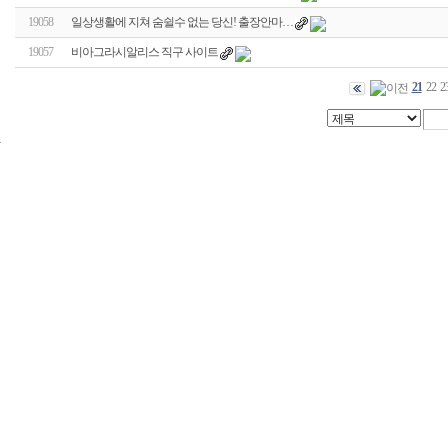
19058
일상생활에 지쳐 숨쉴수 없는 당신! 출장안마…
19057
비아그라시알리스 직구 사이트
21
22
2
24
시
간
대
출
신
규
노
제
휴
사
이
트
무
료