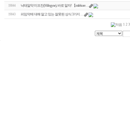
19044
낙태알약 미프진(Mifegyne), 바로 알자! 【mifekore…
19043
피임약에 대해 알고 있는 잘못된 상식 3가지 …
1
2
3
24
시
간
대
출
신
규
노
제
휴
사
이
트
무
료