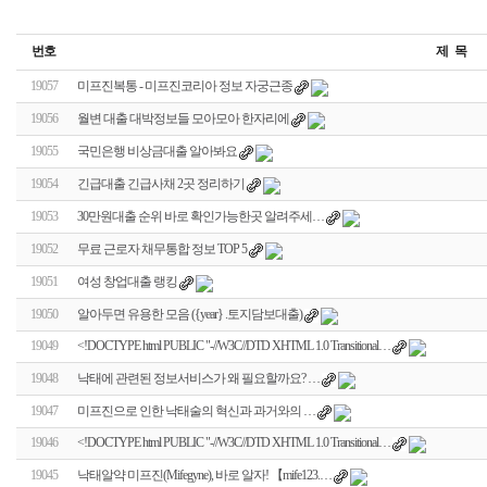
번호
제 목
19057
미프진복통 - 미프진코리아 정보 자궁근종
19056
월변 대출 대박정보들 모아모아 한자리에
19055
국민은행 비상금대출 알아봐요
19054
긴급대출 긴급사채 2곳 정리하기
19053
30만원대출 순위 바로 확인가능한곳 알려주세…
19052
무료 근로자 채무통합 정보 TOP 5
19051
여성 창업대출 랭킹
19050
알아두면 유용한 모음 ({year} .토지담보대출)
19049
<!DOCTYPE html PUBLIC "-//W3C//DTD XHTML 1.0 Transitional…
19048
낙태에 관련된 정보서비스가 왜 필요할까요? …
19047
미프진으로 인한 낙태술의 혁신과 과거와의 …
19046
<!DOCTYPE html PUBLIC "-//W3C//DTD XHTML 1.0 Transitional…
19045
낙태알약 미프진(Mifegyne), 바로 알자! 【mife123.…