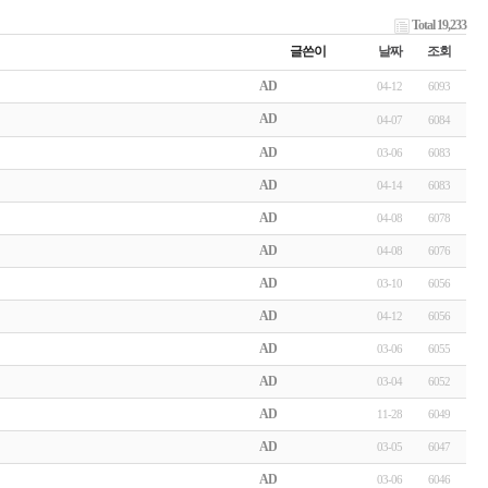
Total 19,233
글쓴이
날짜
조회
AD
04-12
6093
AD
04-07
6084
AD
03-06
6083
AD
04-14
6083
AD
04-08
6078
AD
04-08
6076
AD
03-10
6056
AD
04-12
6056
AD
03-06
6055
AD
03-04
6052
AD
11-28
6049
AD
03-05
6047
AD
03-06
6046