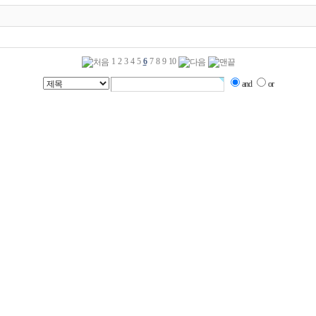
1
2
3
4
5
6
7
8
9
10
and
or