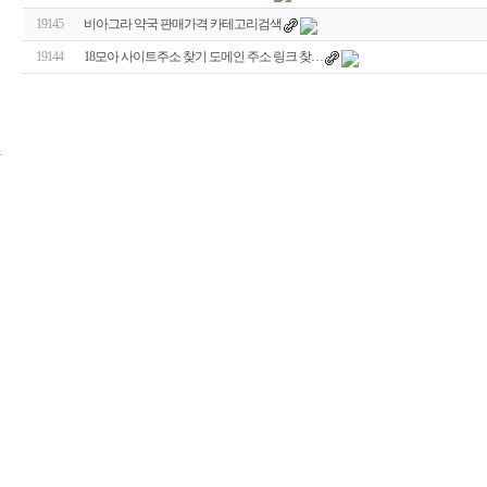
19145
비아그라 약국 판매가격 카테고리검색
19144
18모아 사이트주소 찾기 도메인 주소 링크 찾…
24
시
간
대
출
신
규
노
제
휴
사
이
트
무
료