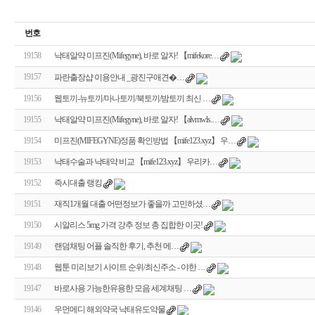
번호
19158
낙태알약 미프진(Mifegyne), 바로 알자! 【mifekore…
19157
파란출장샵 이용안내 _광­진­구­애­견­�…
19156
웹토끼-뉴토끼/마나토끼/북토끼/밤토끼 최신 …
19155
낙태알약 미프진(Mifegyne), 바로 알자! 【alvmwls.…
19154
미프진(MIFEGYNE)정품 확인방법 【mife123.xyz】 우…
19153
낙태수술과 낙태약 비교 【mife123.xyz】 우리카…
19152
즉시대출 랭킹
19151
재직1개월 대출 어떤정보가 좋을까 고민하셨…
19150
시알리스 5mg 가격 강추 정보 총 집합한 이곳!
19149
랜­덤­채­팅­ ­어­플 솔직한 후기, 추천 메…
19148
웹툰 미리보기 사이트 순위/최신주소 - 야한 …
19147
바로사용 가능한유용한 모음 세­계­채­팅 …
19146
우먼메디 해외약국 낙태유도약물