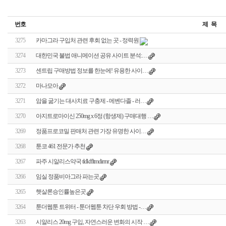
번호
제 목
3275
카마그라 구입처 관련 후회 없는 곳 - 정력원
3274
대한민국 불법 애니메이션 공유 사이트 분석:…
3273
센트립 구매방법 정보를 한눈에! 유용한 사이…
3272
마나모아
3271
암을 굶기는 대사치료 구충제 - 메벤다졸 - 러…
3270
아지트로마이신 250mg x 6정 (항생제) 구매대행 …
3269
정품프로코밀 판매처 관련 가장 유명한 사이…
3268
툰코 461 전문가 추천
3267
파주 시알리스약국 tldkffltmdirrnr
3266
임실 정품비아그라 파는곳
3265
햇살론승인률높은곳
3264
툰더웹툰 트위터 - 툰더웹툰 차단 우회 방법 -…
3263
시알리스 20mg 구입, 자연스러운 변화의 시작 …