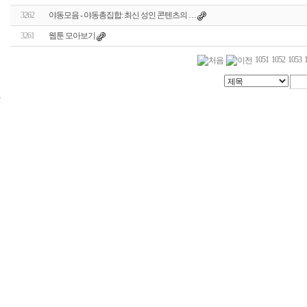
3262
야동모음 - 야동총집합: 최신 성인 콘텐츠의 …
3261
웹툰 모아보기
1051
1052
1053
24
시
간
대
출
신
규
노
제
휴
사
이
트
무
료