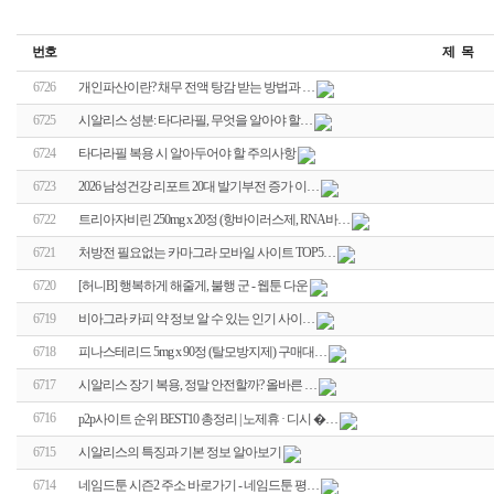
번호
제 목
6726
개인파산이란? 채무 전액 탕감 받는 방법과 …
6725
시알리스 성분: 타다라필, 무엇을 알아야 할…
6724
타다라필 복용 시 알아두어야 할 주의사항
6723
2026 남성건강 리포트 20대 발기부전 증가 이…
6722
트리아자비린 250mg x 20정 (항바이러스제, RNA바…
6721
처방전 필요없는 카마그라 모바일 사이트 TOP5…
6720
[허니B] 행복하게 해줄게, 불행 군 - 웹툰 다운
6719
비아그라 카피 약 정보 알 수 있는 인기 사이…
6718
피나스테리드 5mg x 90정 (탈모방지제) 구매대…
6717
시알리스 장기 복용, 정말 안전할까? 올바른 …
6716
p2p사이트 순위 BEST10 총정리 | 노제휴 · 디시 �…
6715
시알리스의 특징과 기본 정보 알아보기
6714
네임드툰 시즌2 주소 바로가기 - 네임드툰 평…