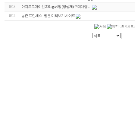
6713
아지트로마이신 250mg x 6정 (항생제) 구매대행 …
6712
농촌 프린세스 - 웹툰 미리보기 사이트
831
832
83
24
시
간
대
출
신
규
노
제
휴
사
이
트
무
료