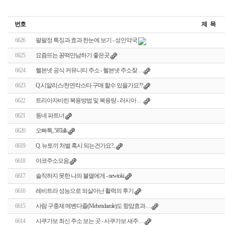
번호
제 목
6626
팔팔정 특징과 효과 한눈에 보기 - 성인약국
6625
요즘뜨는 꽁떡만남하기 좋은곳
6624
헬븐넷 공식 커뮤니티 주소 - 헬븐넷 주소찾…
6623
Q.시알리스/천연칵스타 구매 할수 있을가요??
6622
트리아자비린 복용방법 및 복용량 - 러시아 …
6621
동네 파트너
6620
오빠톡, 58Talk
6619
Q. 뉴토끼 처벌 혹시 되는건가요?..
6618
야코주소모음
6617
솔직하지 못한 나의 불멸에게 - newtoki
6616
레비트라 성능으로 되살아난 활력의 후기
6615
사람 구충제 메벤다졸(Mebendazole)도 항암효과…
6614
사쿠가보 최신 주소 보는 곳 - 사쿠가보 새주…