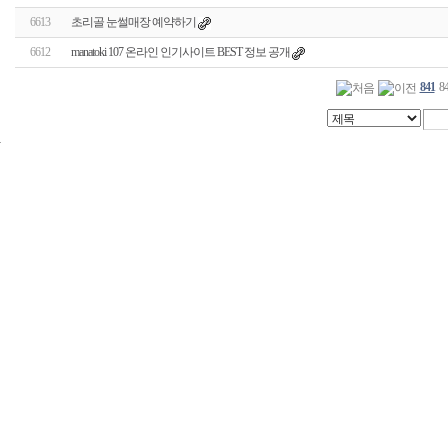
6613
초리골 눈썰매장 예약하기
6612
manatoki 107 온라인 인기사이트 BEST 정보 공개
841
8
24
시
간
대
출
신
규
노
제
휴
사
이
트
무
료