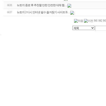
6638
뉴토끼 종료 후 추천할 만한 안전한 대체 웹…
6637
뉴토끼 2 디시 인터넷 필수 즐겨찾기 사이트 B…
841
842
84
24
시
간
대
출
신
규
노
제
휴
사
이
트
무
료