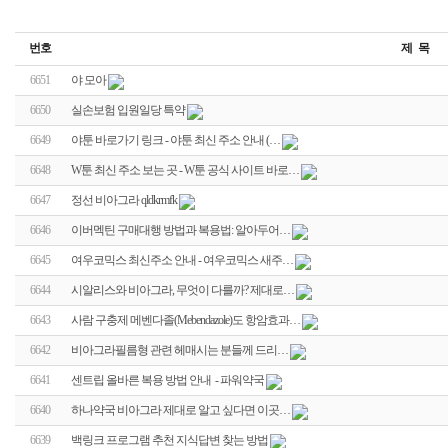
번호
제 목
6651
야 모아
6650
실손보험 입원일당 특약
6649
야툰 바로가기 링크 - 야툰 최신 주소 안내 (…
6648
W툰 최신 주소 보는 곳 - W툰 공식 사이트 바로…
6647
정선 비아그라 qldkrmfk
6646
이버멕틴 구매대행 방법과 복용법: 알아두어…
6645
여우코믹스 최신주소 안내 - 여우코믹스 새주…
6644
시알리스와 비아그라, 무엇이 다를까? 제대로…
6643
사람 구충제 메벤다졸(Mebendazole)도 항암효과…
6642
비아그라필름형 관련 헤매시는 분들께 드리…
6641
센트립 올바른 복용 방법 안내 - 파워약국
6640
하나약국 비아그라 제대로 알고 싶다면 이곳…
6639
백링크 프로그램 추천 지식답변 찾는 방법