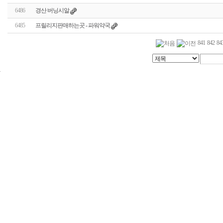
6486
경산 버닝시알
6485
프릴리지판매하는곳 - 파워약국
841
842
84
24
시
간
대
출
신
규
노
제
휴
사
이
트
무
료