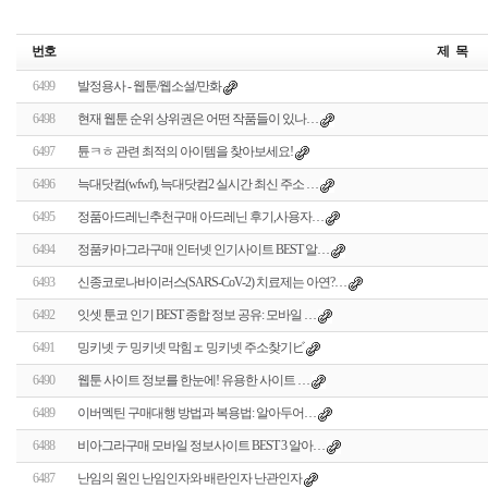
번호
제 목
6499
발정용사 - 웹툰/웹소설/만화
6498
현재 웹툰 순위 상위권은 어떤 작품들이 있나…
6497
튠ㅋㅎ 관련 최적의 아이템을 찾아보세요!
6496
늑대닷컴(wfwf), 늑대닷컴2 실시간 최신 주소 …
6495
정품아드레닌추천구매 아드레닌 후기,사용자…
6494
정품카마그라구매 인터넷 인기사이트 BEST 알…
6493
신종코로나바이러스(SARS-CoV-2) 치료제는 아연?…
6492
잇셋 툰코 인기 BEST 종합 정보 공유: 모바일 …
6491
밍키넷 テ 밍키넷 막힘ェ 밍키넷 주소찾기ビ
6490
웹툰 사이트 정보를 한눈에! 유용한 사이트 …
6489
이버멕틴 구매대행 방법과 복용법: 알아두어…
6488
비아그라구매 모바일 정보사이트 BEST 3 알아…
6487
난임의 원인 난임인자와 배란인자 난관인자