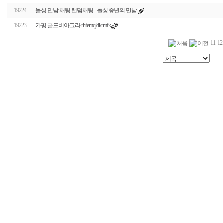
19224
돌싱 만남 채팅 랜덤채팅 - 돌싱 중년의 만남
19223
가평 골드비아그라 rhfemqldkrmfk
11
12
24
시
간
대
출
신
규
노
제
휴
사
이
트
무
료