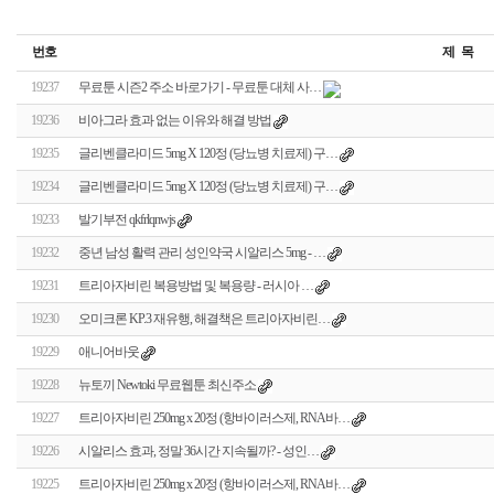
번호
제 목
19237
무료툰 시즌2 주소 바로가기 - 무료툰 대체 사…
19236
비아그라 효과 없는 이유와 해결 방법
19235
글리벤클라미드 5mg X 120정 (당뇨병 치료제) 구…
19234
글리벤클라미드 5mg X 120정 (당뇨병 치료제) 구…
19233
발기부전 qkfrlqnwjs
19232
중년 남성 활력 관리 성인약국 시알리스 5mg - …
19231
트리아자비린 복용방법 및 복용량 - 러시아 …
19230
오미크론 KP.3 재유행, 해결책은 트리아자비린…
19229
애니어바웃
19228
뉴토끼 Newtoki 무료웹툰 최신주소
19227
트리아자비린 250mg x 20정 (항바이러스제, RNA바…
19226
시알리스 효과, 정말 36시간 지속될까? - 성인…
19225
트리아자비린 250mg x 20정 (항바이러스제, RNA바…