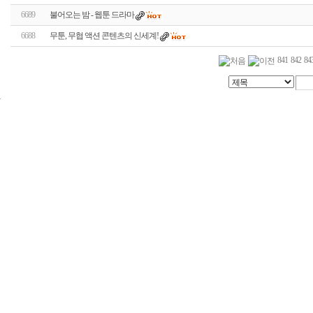
6689
불어오는 밤 - 웹툰 드라마
6688
무툰, 무협 액션 콘텐츠의 신세계!
841
842
84
24
시
간
대
출
신
규
노
제
휴
사
이
트
무
료