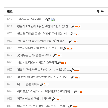
번호
제 목
6702
7월25일 걸음수 - 파워약국
6701
정품아드레닌퀵배송 정보 검색 고민 해결! 전…
6700
알로홀 50정 (담즙분비촉진제) 구매대행 - 러…
6699
건강을 위한 필수품, 메벤다졸 구충제 쉽게 …
6698
뉴토끼/마나토끼/북토끼/툰코- 주소 안내
6697
꽃 피우는 남자 - 웹툰 무료보기
6696
사천 시알리스5mg 시알리스복제약
6695
팔팔정 구매, 약국 vs 온라인 어디가 나을까? -…
6694
북 토끼 156 정보 알 수 있는 인기 사이트 보기…
6693
네이버 웹툰 사이트
6692
아지트로마이신 250mg x 6정 (항생제) 구매대행 …
6691
정품레비트라 구입 - 파워약국
6690
마나툰 시즌2 주소 정보 - 마나툰 차단 우회 …