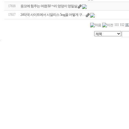
17618
응꼬에 힘주는 여캠 BJㅋ리 엉덩이 엉밑살
17617
24약국 사이트에서 시알리스 5mg을 어떻게 구…
111
112
11
24
시
간
대
출
신
규
노
제
휴
사
이
트
무
료