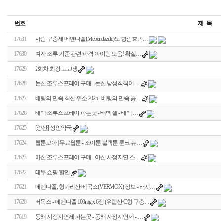
번호
제 목
17631
사람 구충제 메벤다졸(Mebendazole)도 항암효과…
17630
여자 조루 기준 관련 파격 아이템 모음! 확실…
17629
2회차 최강 고교생
17628
논산 조루스프레이 구매 - 논산 남성칙칙이 …
17627
베팅의 민족 최신 주소 2025 - 베팅의 민족 공…
17626
태백 조루스프레이 파는곳 - 태백 젤 - 태백 …
17625
[양산] 성인약국
17624
웹툰모아 | 무료웹툰 - 조아툰 블랙툰 툰코 뉴…
17623
아산 조루스프레이 구매 - 아산 사정지연 스…
17622
테무 쇼핑 할인
17621
메벤다졸, 헝가리산 베목스(VERMOX) 정보 - 러시…
17620
버목스 - 메벤다졸 100mg x 6정 (유럽산 C형 구충…
17619
동해 사정지연제 파는곳 - 동해 사정지연제 - …