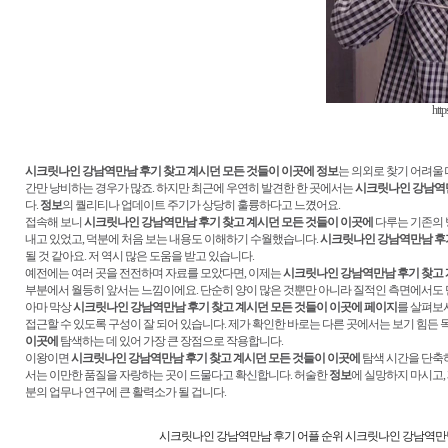
http
시크릿나인 강남역만남 후기 찾고 계시던 모든 것들이 이곳에
정보
는 의외로 찾기 어려울
간만 낭비하는 경우가 많죠. 하지만 최근에 우연히 발견한 한 곳에서는
시크릿나인 강남역만
다.
정보
의 퀄리티나 업데이트 주기가 상당히 훌륭하다고 느꼈어요.
접속해 보니
시크릿나인 강남역만남 후기 찾고 계시던 모든 것들이 이곳에
다루는 기존의 
내고 있었고, 덕분에 처음 보는 내용도 이해하기 수월했습니다.
시크릿나인 강남역만남 후기
될 것 같아요. 저 역시 많은 도움을 받고 있습니다.
예전에는 여러 곳을 전전하며 자료를 모았다면, 이제는
시크릿나인 강남역만남 후기 찾고 
부분에서 월등히 앞서는 느낌이에요. 단순히 양이 많은 것뿐만 아니라 질적인 측면에서도
아마 막상
시크릿나인 강남역만남 후기 찾고 계시던 모든 것들이 이곳에
페이지
를 살펴보
접근할 수 있도록 구성이 잘 되어 있습니다. 제가 확인한 바로는 다른 곳에서는 보기 힘든
이곳에
탐색하는 데 있어 가장 큰 장점으로 작용합니다.
이왕이면
시크릿나인 강남역만남 후기 찾고 계시던 모든 것들이 이곳에
탐색 시간을 단축하
서는 이만한 품질을 자랑하는 곳이 드물다고 확신합니다. 허술한
정보
에 실망하지 마시고,
분의 업무나 연구에 큰 활력소가 될 겁니다.
시크릿나인 강남역만남 후기 어플 순위 시크릿나인 강남역만