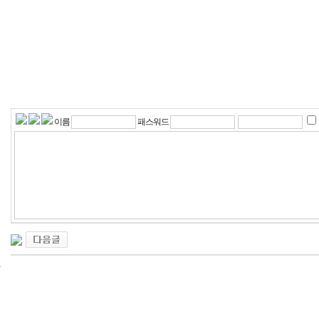
이름
패스워드
24
시
간
대