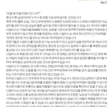
https:/
“요즘 왜 이렇게 힘이 안 나지?”
중년 이후 남성이라면 누구나 한 번쯤 가슴속에 담아둔 고민입니다.
체력 저하, 활력 상실, 그리고 부부관계의 소원함은 단순한 피로나 스트레스 때문만은 아닙니
방치할 경우 자신감 상실은 물론 삶의 질 자체가 현저히 떨어질 수 있습니다. 하지만 다행히,
시알리스는 ‘타달라필(Tadalafil)’이라는 성분을 기반으로 한 PDE5 억제제 계열의 치
부전 치료제가 일시적인 효과를 제공하는 반면, 시알리스는 최대 36시간까지 긴 지속력을 
‘언제든 준비된 자신’을 만드는 약으로 자리매김하고 있습니다.
전문가들은 시알리스를 단순한 성 기능 보조제가 아닌, 남성의 삶을 전반적으로 개선시키
의 문제가 아니라, 존재감을 확인하는 중요한 요소입니다. 실제로 시알리스를 복용한 남성들은
을 보입니다. 이는 단지 신체 기능이 회복됐다는 것 이상의 의미를 갖습니다.
시알리스의 복용 방식은 크게 두 가지입니다. 첫 번째는 관계 전 약 30분에서 1시간 전에
는 '데일리 요법'으로, 성관계의 시간과 무관하게 일상 속에서 항상 일정한 활력을 유지할
하며, 부작용도 상대적으로 낮은 것으로 알려져 있습니다.
시알리스가 각광받는 또 다른 이유는 전립선비대증 개선 효과입니다. 40대 이후의 남성 중
완화시키는 데도 도움을 줍니다. 이는 단지 부부관계에서의 회복을 넘어, 일상생활 전반의
비뇨기과 치료의 표준 처방으로 자리 잡고 있습니다.
하지만 시알리스가 ‘모두에게 무조건 맞는 약’은 아닙니다. 개인의 건강 상태와 기존에 복
해야 합니다. 또한 질산염 제제를 포함한 약물과 병용 시 심각한 부작용이 발생할 수 있기
유사한 이름으로 유통되는 불법 제품들이 많으므로, 정품 인증을 확인하고 믿을 수 있는 공
시알리스는 단순히 성기능 개선을 넘어 남성의 정체성과 자신감을 회복시키는 데 큰 역할을 합
고 파트너와의 소통 능력 등 전반적인 매력이 동반되어야 진정한 ‘남성성’이 완성됩니다. 
기억하십시오. 힘이 나지 않는다고 해서 포기할 필요는 없습니다. 세월의 흐름을 탓하기보
리스는 바로 그 해답이 될 수 있습니다. 삶의 중요한 순간마다 당당하고 준비된 당신의 모
마지막으로 강조하고 싶은 것은, 변화는 곧 선택이라는 사실입니다. 자신의 활력과 관계의 