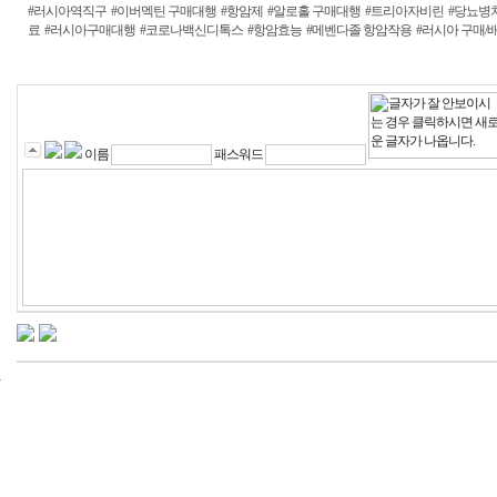
#러시아역직구
#이버멕틴 구매대행
#항암제
#알로홀 구매대행
#트리아자비린
#당뇨병
료
#러시아구매대행
#코로나백신디톡스
#항암효능
#메벤다졸 항암작용
#러시아 구매/
이름
패스워드
24
시
간
대
출