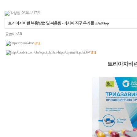
작성일 : 26-04-18 17:21
트리아자비린 복용방법 및 복용량 - 러시아 직구 우라몰 ulA24.top
글쓴이 :
AD
https://dzy.ula24.top
[11]
http://cdcallvan.com/bbs/logout.php?url=https://dzy.ula24.top%23@/
[11]
트리아자비린