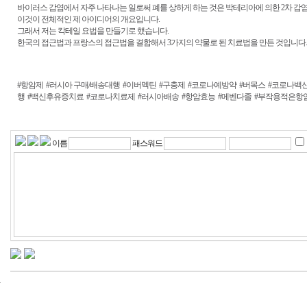
바이러스 감염에서 자주 나타나는 일로써 폐를 상하게 하는 것은 박테리아에 의한 2차 감
이것이 전체적인 제 아이디어의 개요입니다.
그래서 저는 칵테일 요법을 만들기로 했습니다.
한국의 접근법과 프랑스의 접근법을 결합해서 3가지의 약물로 된 치료법을 만든 것입니다.
#항암제
#러시아 구매/배송대행
#이버멕틴
#구충제
#코로나예방약
#버목스
#코로나백
행
#백신후유증치료
#코로나치료제
#러시아배송
#항암효능
#메벤다졸
#부작용적은항
이름
패스워드
24