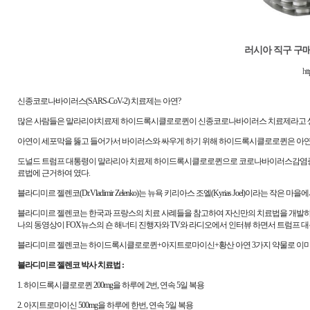
러시아 직구 구
htt
신종코로나바이러스(SARS-CoV-2) 치료제는 아연?
많은 사람들은 말라리야치료제 하이드록시클로로퀸이 신종코로나바이러스 치료제라고 생
아연이 세포막을 뚫고 들어가서 바이러스와 싸우게 하기 위해 하이드록시클로로퀸은 아연이
도널드 트럼프 대통령이 말라리아 치료제 하이드록시클로로퀸으로 코로나바이러스감염증-19(COVID
료법에 근거하여 였다.
블라디미르 젤렌코(Dr.Vladimir Zelenko)는 뉴욕 키리아스 조엘(Kyrias Joel)이라는 작
블라디미르 젤렌코는 한국과 프랑스의 치료 사례들을 참고하여 자신만의 치료법을 개발하게
나의 동영상이 FOX뉴스의 숀 해너티 진행자와 TV와 라디오에서 인터뷰 하면서 트럼프 
블라디미르 젤렌코는 하이드록시클로로퀸+아지트로마이신+황산 아연 3가지 약물로 이미 약 70
블라디미르 젤렌코 박사 치료법 :
1. 하이드록시클로로퀸 200mg을 하루에 2번, 연속 5일 복용
2. 아지트로마이신 500mg을 하루에 한번, 연속 5일 복용