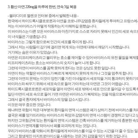
3. 황산 아연 220mg을 하루에 한번, 연속 5일 복용
- 블라디미르 젤렌코 인터뷰 중에서 발췌한 내용 -
한국에서 하이드록시클로로퀸과 아연을 코로나19 감염증 환자들에게 투여하고 프랑스
저는 이 바이러스가 어떻게 작동하는지 이해하길 원했습니다.
이 바이러스는 다른 모든 바이러스와 마찬가지로 스스로 자라지 못해서 인간의 세포 속으로
이 녀석들은 기생충입니다.
바이러스는 그렇게 함으로써 인간의 세포를 죽이게 됩니다.
그래서 저는 사람들이 감기에 걸리면 먹게 되는 아연에 대해서 깨닫기 시작했습니다.
거기에는 숨은 이유가 있었습니다.
아연은 리프리케이츠라고 불리우는 효소를 제어할 수 있어 바이러스의 유전 물질을 복제할 
리프리케이츠라는 효소는 바이러스의 숫자가 늘어 나게 합니다.
그런데 아연이 바이러스를 꼼짝 못하게 한다는 것은 상상도 못한 일입니다.
아연이 하는 역할은 바이러스가 빠르게 복제되지 못하게 하거나 그것을 멈추게 합니다.
그런데 아연의 문제는 이것이 양전기를 가진 미네랄로서 세포막을 거의 통과하지 못하기 
바이러스와 싸우기 위해서 세포속으로 들어 가야 하는데 아연은 그것이 어렵습니다.
하이드록시클로로퀸은 세포막을 열어 아연이 세포 밖에서 세포 안으로 들어갈 수 있도록 
일단 아연이 세포 속으로 들어 가면 아연은 바이러스가 복제되는 것을 막음으로써 바이러
그래서 결국 환자에게서 바이러스의 양을 감소시킵니다.
이것은 매우 중요한 것입니다.
왜냐하면 위험이 적은 대부분의 환자들의 면역 시스템은 폐가 상하기 전에 바이러스를 처
결국은 폐를 망가뜨리려는 바이러스의 욕망과 감염자의 면역 시스템이 경쟁하고 있다고 
하지만 고위험군에 있는 환자들의 면역 시스템은 간혹 바이러스를 제거하는데 충분한 속도
바이러스가 면역계를 막아서서 폐를 파괴하게 되는 것입니다.
우리가 바이러스를 약화시켜 환자들에게 바이러스를 이길 수 있는 시간을 더 줄 수 있는 
그리고 항생제인 아지트로마이신을 사용하는 것은 2차 감염을 막기 위한 것입니다.