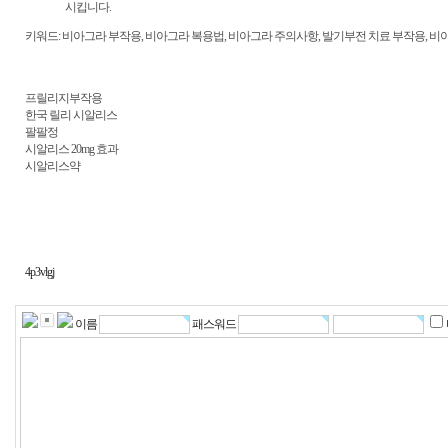
시킵니다.
키워드: 비아그라 부작용, 비아그라 복용법, 비아그라 주의사항, 발기부전 치료 부작용, 비
프릴리지부작용
한국 릴리 시알리스
팔팔정
시알리스 20mg 효과
시알리스약
4p3vlgj
이름
패스워드