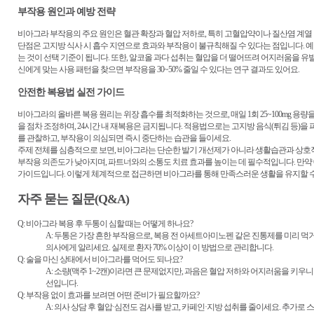
부작용 원인과 예방 전략
비아그라 부작용의 주요 원인은 혈관 확장과 혈압 저하로, 특히 고혈압약이나 질산염 계열 약
단점은 고지방 식사 시 흡수 지연으로 효과와 부작용이 불규칙해질 수 있다는 점입니다. 예
는 것이 선택 기준이 됩니다. 또한, 알코올 과다 섭취는 혈압을 더 떨어뜨려 어지러움을 유
신에게 맞는 사용 패턴을 찾으면 부작용을 30~50% 줄일 수 있다는 연구 결과도 있어요.
안전한 복용법 실전 가이드
비아그라의 올바른 복용 원리는 위장 흡수를 최적화하는 것으로, 매일 1회 25~100mg 용량
을 점차 조정하며, 24시간 내 재복용은 금지됩니다. 적용법으로는 고지방 음식(튀김 등)을 
를 관찰하고, 부작용이 의심되면 즉시 중단하는 습관을 들이세요.
주제 전체를 심층적으로 보면, 비아그라는 단순한 발기 개선제가 아니라 생활습관과 상호
부작용 의존도가 낮아지며, 파트너와의 소통도 치료 효과를 높이는 데 필수적입니다. 만약 6
가이드입니다. 이렇게 체계적으로 접근하면 비아그라를 통해 만족스러운 생활을 유지할 수
자주 묻는 질문(Q&A)
Q: 비아그라 복용 후 두통이 심할 때는 어떻게 하나요?
A: 두통은 가장 흔한 부작용으로, 복용 전 아세트아미노펜 같은 진통제를 미리 
의사에게 알리세요. 실제로 환자 70% 이상이 이 방법으로 관리합니다.
Q: 술을 마신 상태에서 비아그라를 먹어도 되나요?
A: 소량(맥주 1~2캔)이라면 큰 문제없지만, 과음은 혈압 저하와 어지러움을 키우
선입니다.
Q: 부작용 없이 효과를 보려면 어떤 준비가 필요할까요?
A: 의사 상담 후 혈압·심전도 검사를 받고, 카페인·지방 섭취를 줄이세요. 추가