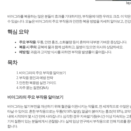
http
비아그라를 복용하는 많은 분들이 효과를 기대하지만, 부작용에 대한 우려도 크죠. 이 약은
수 있습니다. 오늘은 비아그라의 주요 부작용과 안전한 복용 방법을 자세히 알아보고, 건
핵심 요약
주요 부작용
: 두통, 안면 홍조, 소화불량 등이 흔하며 대부분 가벼운 증상입니다.
복용 시 주의
: 공복에 물과 함께 섭취하고, 질병이 있으면 의사와 상담하세요.
예방 팁
: 과음과 고지방 식사를 피하면 부작용 발생률이 줄어듭니다.
목차
비아그라의 주요 부작용 알아보기
부작용 원인과 예방 전략
안전한 복용법 실전 가이드
자주 묻는 질문(Q&A)
비아그라의 주요 부작용 알아보기
비아그라는 발기부전을 개선하기 위해 혈관을 이완시키는 약물로, 전 세계적으로 수많은 남
타날 수 있어요. 흔한 부작용으로는 두통(약 16% 발생), 얼굴이 붉어지는 홍조(약 10%), 
내에 시작되어 몇 시간 만에 사라집니다. 심각한 경우 지속발기증(4시간 이상 지속되는 고통
기저 질환이 있는 분들에게서 관찰됩니다. 실제 임상 연구에서 부작용으로 인해 치료를 중
합니다.