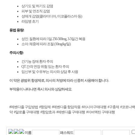
상기도 및 하기도 감염
피부 및 연조직 감염
성매개 감염(클라미디아, 미코플라스마 등)
라임병 초기
용법 용량:
성인: 질환에 따라 1일 250-500mg, 3-5일간 복용
소아: 체중에 따라 조절 (10mg/kg/일)
주의사항:
간기능 장애 환자 주의
QT 간격 연장 위험 있는 환자 주의
임신부 및 수유부는 의사와 상담 후 사용
이 약은 광범위 항생제로, 의사의 처방에 따라 신중히 사용해야 합니다.
부작용이 나타나면 즉시 의사와 상담하세요.
#메벤다졸 구입방법
#항암제
#메벤다졸 항암작용
#러시아구매대행
#구충제
#코로나
약
#알로홀 구매대행
#항암효과
#메벤다졸 구매대행
#이버멕틴 구매대행
이름
패스워드