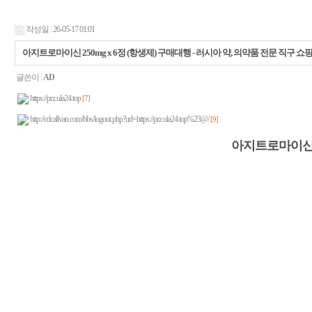
작성일 : 26-05-17 01:01
아지트로마이신 250mg x 6정 (항생제) 구매대행 - 러시아 약, 의약품 전문 직구 쇼
글쓴이 :
AD
https://prz.ula24.top
[7]
http://cdcallvan.com/bbs/logout.php?url=https://prz.ula24.top%23@/
[9]
아지트로마이신 2