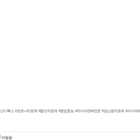
백신디톡스
#코로나치료제
#탈모치료제
#항암효능
#러시아판매전문
#당뇨병치료제
#러시아
비밀글