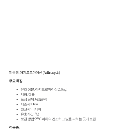
제품명: 아지트로마이신 (Azithromycin)
주요 특징:
유효 성분: 아지트로마이신 250mg
제형: 캡슐
포장 단위: 6캡슐/팩
제조사: Ozon
원산지: 러시아
유효기간: 3년
보관 방법: 25°C 이하의 건조하고 빛을 피하는 곳에 보관
적응증: