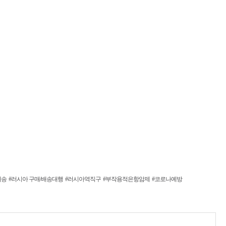
배송
#러시아 구매/배송대행
#러시아역직구
#부작용적은항암제
#코로나예방