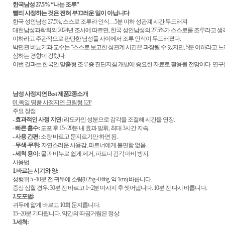
한국남성 27.5% “나는 조루”
빨리 사정하는 것은 전혀 부끄러운 일이 아닙니다
한국 성인남성 27.5%, 스스로 조루라 인식…5분 이하 성관계 시간 두드러져
대한남성과학회의 2024년 조사에 따르면, 한국 성인남성의 27.5%가 스스로를 조루라고 생각
이하라고 주관적으로 판단한 남성들 사이에서 조루 인식이 두드러졌다.
박민관 비뇨기과 교수는 “스스로 보고한 성관계 시간은 과장될 수 있지만, 5분 이하라고 
심하는 경향이 강했다.
이번 결과는 한국인 맞춤형 조루증 진단지침 개발에 중요한 자료로 활용될 전망이다. 연구
남성 사정지연 Best 제품2종소개
01.독일 명품 사정지연 크림형 12P
주요 장점
-
효과적인 사정 지연:
리도카인 성분으로 감각을 조절해 시간을 연장.
-
빠른 흡수:
도포 후 15~20분 내 효과 발휘, 최대 3시간 지속.
-
사용 간편:
소량 바르고 문지르기만 하면 됨.
-
무색·무취:
자연스러운 사용감, 파트너에게 불편함 없음.
-
세척 용이:
물과 비누로 쉽게 제거, 파트너 감각 마비 방지.
사용법
1.바르는 시기와 양:
성행위 5~10분 전 귀두에 소량(0.25g~0.66g, 약 1cm) 바릅니다.
증상 심할 경우: 30분 전 바르고 1~2분 마사지 후 씻어냅니다. 10분 전 다시 바릅니다.
2.도포법:
귀두에 얇게 바르고 10회 문지릅니다.
15~20분 기다립니다. 약간의 따끔거림은 정상.
3.세척: