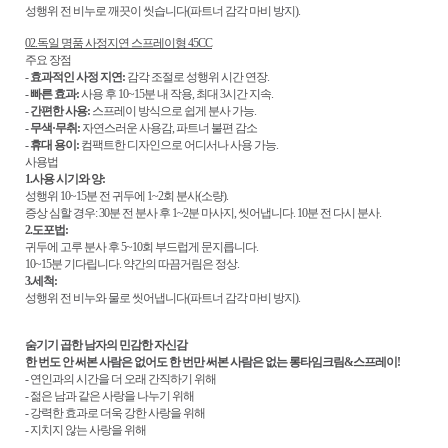
성행위 전 비누로 깨끗이 씻습니다(파트너 감각 마비 방지).
02.독일 명품 사정지연 스프레이형 45CC
주요 장점
-
효과적인 사정 지연:
감각 조절로 성행위 시간 연장.
-
빠른 효과:
사용 후 10~15분 내 작용, 최대 3시간 지속.
-
간편한 사용:
스프레이 방식으로 쉽게 분사 가능.
-
무색·무취:
자연스러운 사용감, 파트너 불편 감소
-
휴대 용이:
컴팩트한 디자인으로 어디서나 사용 가능.
사용법
1.사용 시기와 양:
성행위 10~15분 전 귀두에 1~2회 분사(소량).
증상 심할 경우: 30분 전 분사 후 1~2분 마사지, 씻어냅니다. 10분 전 다시 분사.
2.도포법:
귀두에 고루 분사 후 5~10회 부드럽게 문지릅니다.
10~15분 기다립니다. 약간의 따끔거림은 정상.
3.세척:
성행위 전 비누와 물로 씻어냅니다(파트너 감각 마비 방지).
숨기기 곱한 남자의 민감한 자신감
한 번도 안 써본 사람은 없어도 한 번만 써본 사람은 없는 롱타임크림&스프레이!
- 연인과의 시간을 더 오래 간직하기 위해
- 젊은 남과 같은 사랑을 나누기 위해
- 강력한 효과로 더욱 강한 사랑을 위해
- 지치지 않는 사랑을 위해