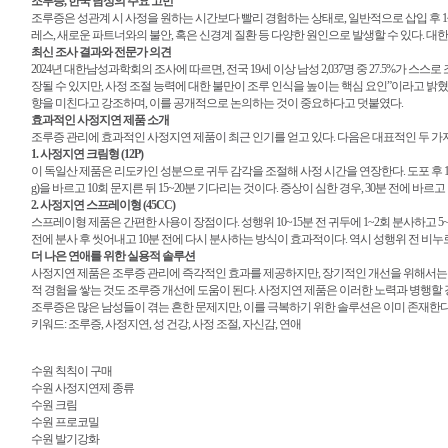
조루증, 한국 남성의 주요 고민
조루증은 성관계 시 사정을 원하는 시간보다 빨리 경험하는 상태로, 일반적으로 삽입 후 1
레스, 새로운 파트너와의 불안, 혹은 신경계 질환 등 다양한 원인으로 발생할 수 있다. 
최신 조사 결과와 전문가 의견
2024년 대한남성과학회의 조사에 따르면, 전국 19세 이상 남성 2,037명 중 27.5%
장될 수 있지만, 사정 조절 능력에 대한 불만이 조루 인식을 높이는 핵심 요인”이라고 
향을 미친다고 강조하며, 이를 공개적으로 논의하는 것이 중요하다고 덧붙였다.
효과적인 사정지연 제품 소개
조루증 관리에 효과적인 사정지연 제품이 최근 인기를 얻고 있다. 다음은 대표적인 두 가
1. 사정지연 크림형 (12P)
이 독일산 제품은 리도카인 성분으로 귀두 감각을 조절해 사정 시간을 연장한다. 도포 후 15~2
g)을 바르고 10회 문지른 뒤 15~20분 기다리는 것이다. 증상이 심한 경우, 30분 전에 
2. 사정지연 스프레이형 (45CC)
스프레이형 제품은 간편한 사용이 장점이다. 성행위 10~15분 전 귀두에 1~2회 분사하고 5
전에 분사 후 씻어내고 10분 전에 다시 분사하는 방식이 효과적이다. 역시 성행위 전 비누
더 나은 연애를 위한 실용적 솔루션
사정지연 제품은 조루증 관리에 즉각적인 효과를 제공하지만, 장기적인 개선을 위해서는 
적 경험을 쌓는 것도 조루증 개선에 도움이 된다. 사정지연 제품은 이러한 노력과 병행할 
조루증은 많은 남성들이 겪는 흔한 문제지만, 이를 극복하기 위한 솔루션은 이미 존재한다
키워드: 조루증, 사정지연, 성 건강, 사정 조절, 자신감, 연애
수원 칙칙이 구매
수원 사정지연제 종류
수원 크림
수원 프로코밀
수원 발기강화