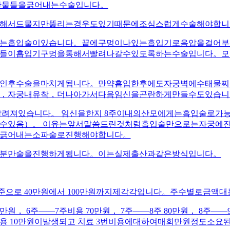
산물들을긁어내는수술입니다。
해서드물지만뚫리는경우도있기때문에조심스럽게수술해야합니
는흡입술이있습니다。끝에구멍이나있는흡입기로음압을걸어부
들이흡입기구멍을통해서빨려나갈수있도록하는수술입니다。모
인후수술을마치게됩니다。만약흡입한후에도자궁벽에수태물찌
，자궁내유착，더나아가서다음임신을곤란하게만들수도있습니
려져있습니다。 임신을한지 8주이내의산모에게는흡입술로가능
수있음）。 이유는앞서말씀드린것처럼흡입술만으로는자궁에
긁어내는소파술로진행해야합니다。
분만술을진행하게됩니다。이는실제출산과같은방식입니다。
으로 40만원에서 100만원까지제각각입니다。주수별로금액
 6주——7주비용 70만원， 7주——8주 80만원， 8주——9
 10만원이발생되고 치료 3번비용에대하여매회만원정도소요