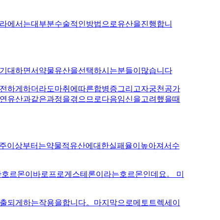
라에서는대부분수술적인방법으로유산을진행합니
기대하면서약물유산을선택하시는분들이많습니다
전하게하더라도마취에따른합병증그리고자궁천공가
연유산과같은과정을겪으므로다음임신을고려했을때
2주이상부터는약물적유산에대한실패율이높아져서수
호르몬이바로프로게스테론이라는호르몬인데요。 미
출되게하는작용을합니다。마지막으로메토트렉세이