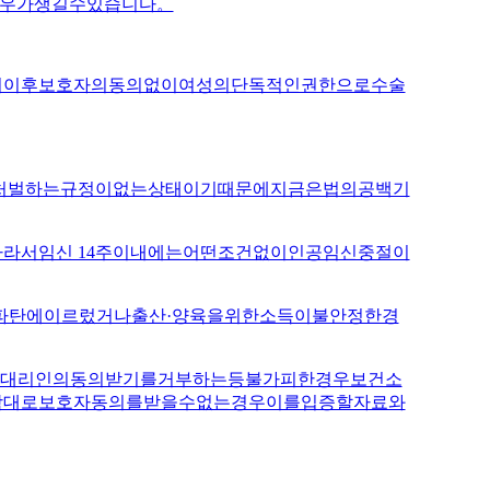
우가생길수있습니다。
죄폐지이후보호자의동의없이여성의단독적인권한으로수술
에관한처벌하는규정이없는상태이기때문에지금은법의공백기
라서임신 14주이내에는어떤조건없이인공임신중절이
파탄에이르렀거나출산·양육을위한소득이불안정한경
법정대리인의동의받기를거부하는등불가피한경우보건소
학대로보호자동의를받을수없는경우이를입증할자료와