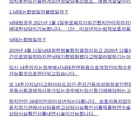
상치못한임신을하게되면정말당혹스럽죠。예쁘게잘낳아키
1.낙태는합법일까불법일까？
낙태법경우 2021년 1월 1일부로폐지가되긴했지만아
에대한상담이가능합니다。（단，미성년자는법적보호자필
낙태는합법일까？
2019년 4월 11일낙태죄헌법불합치결정이되고 202
간으로엄밀히따지면낙태가합법화됐다고딱잘라말하기는어
임신 14주까지는정부에서낙태전면허용으로개정안이착수
가능할것으로판단되고있습니다。
또 14주가지났다고하더라도강간·준강간등의성범죄로인
우등사회경제적사유가있는경우에는임신중기에해당하는 2
하지만만 18세미만의미성년자는다릅니다。보호자동의없
등지정기관에서상담을받고상담사실확인서를제출하면수술
상담사실확인서를내면시술이가능합니다。