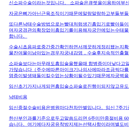
신소파수술이라는것입니다。 소파술은큐렛을이용하여부
자궁은뼈가아닌근육조직이기때문에말랑말랑하고부들부들
또다른낙태수술방법으로는빨대처럼생긴흡입기로빨아들이
며자궁경관의확장없이흡입기를이용해자궁안에있는수태물
합니다。
수술시초음파로중간중간확인하면서깨끗하게정리됐는지확
물잔여물이남아있는경우자궁내감염，수술후지속적인출혈
소파술보다는아무래도흡입술을했을때 합병증이더낮다고알
가많습니다（주수에따른아이크기나의사에따라조금씩다를
염증이발생돼돌이킬수없는상황이될수있기때문에자궁벽을
임신초기가지나게되면흡입술소파술로진행이되지않고유도
낙태비용
임신중절수술비용은병원마다천차만별입니다。임신 7주기준
한산부인과를기준으로두고말씀드리면 6주미만중절비용 60만원，
습니다。여기에다자궁유착방지제는선택사항이라며별도비용