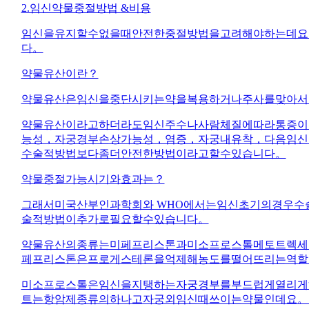
2.임신약물중절방법 &비용
임신을유지할수없을때안전한중절방법을고려해야하는데요
다。
약물유산이란？
약물유산은임신을중단시키는약을복용하거나주사를맞아서
약물유산이라고하더라도임신주수나사람체질에따라통증이
능성，자궁경부손상가능성，염증，자궁내유착，다음임신
수술적방법보다좀더안전한방법이라고할수있습니다。
약물중절가능시기와효과는？
그래서미국산부인과학회와 WHO에서는임신초기의경우수
술적방법이추가로필요할수있습니다。
약물유산의종류는미페프리스톤과미소프로스톨메토트렉세
페프리스톤은프로게스테론을억제해농도를떨어뜨리는역할
미소프로스톨은임신을지탱하는자궁경부를부드럽게열리게
트는항암제종류의하나고자궁외임신때쓰이는약물인데요。