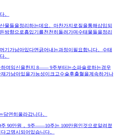
다。
산물들을정리하는데요。마찬가지로질을통해삽입되
든방향으로흡입기를천천히돌려가며수태물들을정리
꺼기가남아있다면긁어내는과정이필요합니다。수태
다。
하며임신을한지 8—— 9주부터는소파술로하는경우
잔재가남아있을가능성이크고수술후출혈을계속하거나
대는당연히올라갑니다。
주 90만원， 9주——10주는 100만원인것으로알려졌
된다고명시되어있습니다。