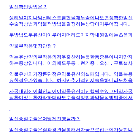
임신확인방법은？
생리일이지나임신테스트를했을때두줄이나오면정확한임신
수술적방법과약물적방법을결정하는상담이이루어집니다。
두방법모두유산이이루어지더라도마지막내원일에는초음파
약물부작용및장단점？
먹는유산약의부작용의경우출산하는듯한통증은아니지만자
하는증상입니다。이외에도두통，현기증，오심，구토설사
약물유산의가장큰단점은약물유산의실패입니다。약을복용
요한경우가있습니다。하지만추가적인시술을하더라도처음
자궁내임신이확인되어야약물유산이진행될수있고만약자궁
질환이있는환자라하더라도수술적방법과약물적방법중에서
임신중절수술은어떻게진행될까？
임신중절수술은질과경관을통해서자궁으로접근이가능합니