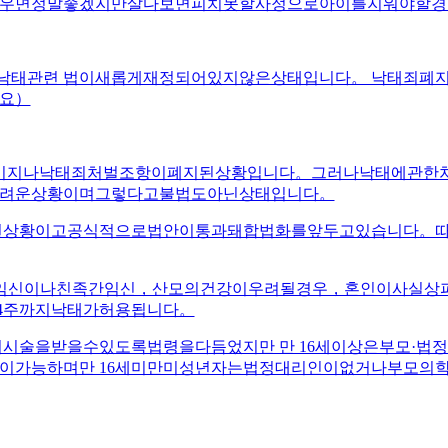
우면정말좋겠지만살다보면피치못할사정으로아이를지워야할경
직까지낙태관련 법이새롭게재정되어있지않은상태입니다。 낙태
요）
0년 12월이지나낙태죄처벌조항이폐지된상황입니다。그러나낙태
려운상황이며그렇다고불법도아닌상태입니다。
된상황이고공식적으로법안이통과돼합법화를앞두고있습니다。따
한임신이나친족간임신，산모의건강이우려될경우，혼인이사실상
4주까지낙태가허용됩니다。
이시술을받을수있도록법령을다듬었지만 만 16세이상은부모·
이가능하며만 16세미만미성년자는법정대리인이없거나부모의