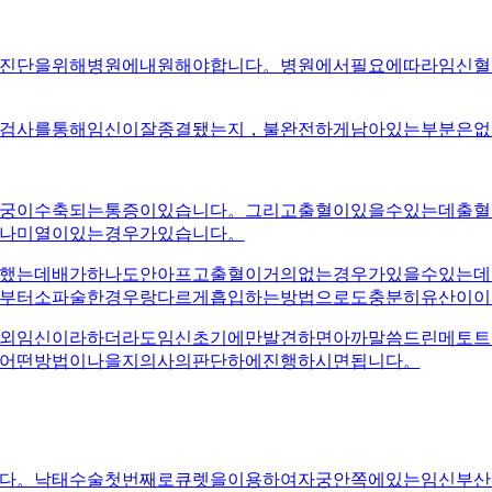
진단을위해병원에내원해야합니다。병원에서필요에따라임신혈
검사를통해임신이잘종결됐는지，불완전하게남아있는부분은없
궁이수축되는통증이있습니다。그리고출혈이있을수있는데출혈
나미열이있는경우가있습니다。
했는데배가하나도안아프고출혈이거의없는경우가있을수있는데
부터소파술한경우랑다르게흡입하는방법으로도충분히유산이이
외임신이라하더라도임신초기에만발견하면아까말씀드린메토트
어떤방법이나을지의사의판단하에진행하시면됩니다。
다。낙태수술첫번째로큐렛을이용하여자궁안쪽에있는임신부산