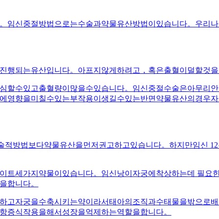
。임신중절방법으로는수술과약물유산방법이있습니다。우리나
진행되는유산입니다。아프지않게하려고，혹은출혈이덜할것을
심할수있고출혈량이많을수있습니다。임신중절수술은아무리안
에영향을미칠수있는부작용이생길수있는반면약물유산의경우자
술적방법보다약물유산을먼저권고하고있습니다。하지만임신 1
이트세가지약물이있습니다。임신낭이자궁에착상하는데 필요한
을합니다。
하고자궁을수축시키는약이라서태아의조직과수태물을밖으로배
항증식작용을해서성장을억제하는역할을합니다。