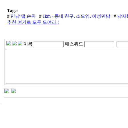
Tags:
#
만남 앱 순위
#
1km - 동네 친구, 소모임, 이성만남
#
남자들
추천 여기로 모두 모여라 !
이름
패스워드
24
시
간
대