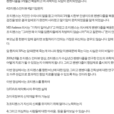
펜벤다졸을 3개월간 복용하고 여 과학자는 뇌암이 완치되었습니다.
#조티펜스인터뷰 #말기암완치
조 티펜스는 지인인 수의사의 말을 듣고 어차피 3개월 시한부 인생이므로 펜벤다졸을 복용하
검진을 받은 결과 암세포가 완전히 사라졌고 말기암이 완치되었음을 알게 되었습니다.
MD Anderson 의사는 "기적이 일어났다"고 하였고 조 티펜스는 의사에게 펜벤다졸을 복용
조 티펜스는 "그러면 왜 이 약을 암환자들에게 처방하지 않습니까?"라고 질문하니 "돈이 안
부모님 중 한분이 암에 걸리면 보험처리가 안되는 가정은 파산되는 경우도 많습니다. 암에
다.
암 환자의 50%는 암 때문에 죽는게 아니라 항암 치료때문에 죽는 다는 사실은 이미 비밀이 
2019년 8월 조 티펜스 인터뷰 영상, 조티펜스가 수십년간 펜벤다졸을 연구한 인도의 
어떻게 치료가 될 수 있었는지 이해하게 됩니다. 그리고 펜벤다졸이 항암제로 출시되지 못
이번 영상에서는 조 티펜스를 향한 비난에 대한 입장, 그리고 펜벤다졸 간독성에 대한 연
도 아주 싼값으로 효과적인 항암 치료를 받을 수 있도록 하는 것이라 합니다.
이번 영상에서는 조티펜스를 통하여
1) FDA와 제약회사의 추악한 실체
2) 미국정부의 신약개발 투자 가능성
3) 조티펜스가 자신의 신뢰를 유지하기 위해 얼마나 노력하는지
4) 그리고 의심하는 사람들에 대한 아쉬움.. 등을 들어보실 수 있습니다.