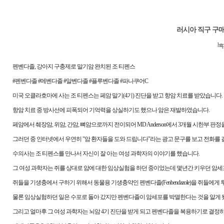
러시아 직구 구
htt
펜벤다졸, 강아지 구충제로 말기암 완치된 조 티펜스
#펜벤다졸 #메벤다졸 #알벤다졸 #플루벤다졸 #파나쿠어C
미국 오클라호마에 사는 조 티펜스는 페암 말기(4기) 진단을 받고 항암 치료를 받았습니다.
항암 치료 중 방사선에 피폭되어 기억력을 상실하기도 했으나 암은 재발하였습니다.
페암에서 췌장암, 위암, 간암, 뼈암으로까지 전이되어 MD Anderson에서 3개월 시한부 판
그러던 중 인터넷에서 우연히 "암 환자들을 도와 드립니다"라는 광고 문구를 보고 전화를 
수의사는 조 티펜스를 만나서 자신이 잘 아는 여성 과학자의 이야기를 했습니다.
그 여성 과학자는 쥐를 상대로 암에 대한 임상실험을 하던 중이었는데 몇년간 키우던 암세
쥐들을 기생충에서 구하기 위해서 동물용 기생충약인 펜벤다졸(Fenbendazole)을 쥐들에
물론 임상실험하던 일은 수포로 돌아 갔지만 펜벤다졸이 암세포를 박멸한다는 것을 알게 
그리고 얼마후 그 여성 과학자는 뇌암 4기 진단을 받게 되고 펜벤다졸을 복용하기로 결정