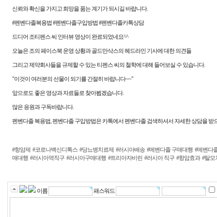
신뢰와 확신을 가지고 희망을 품는 계기가 되시길 바랍니다.
#펜벤다졸복용법 #펜벤다졸구입방법 #펜벤다졸카톡상담
드디어 조티펜스 씨 인터뷰 영상이 완료되었네요^^
오늘은 조의 페이스북 운영 상황과 골드만삭스의 헤드라인 기사에 대한 의견들
그리고 제약회사들을 규제할 수 있는 티펜스 씨의 철학에 대해 들어보실 수 있습니다.
"이것이 여러분의 선물이 되기를 간절히 바랍니다~~"
앞으로도 좋은 영상과 자료들로 찾아뵙겠습니다.
많은 응원과 구독바랍니다.
펜벤다졸 복용법, 펜벤다졸 구입방법은 카톡에서 펜벤다졸 검색하셔서 자세한 상담을 받으
#항암제
#코로나백신디톡스
#당뇨병치료제
#러시아배송
#메벤다졸 구매대행
#메벤다
매대행
#러시아역직구
#러시아구매대행
#트리아자비린
#러시아 직구
#항암효과
#탈모
이름
패스워드