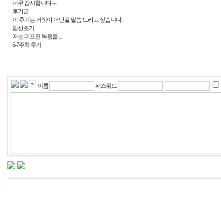
너무 감사합니다ㅜ
후기글
이 후기는 거짓이 아닌걸 말씀 드리고 싶습니다.
임신초기
저는 미프진 복용을 ...
6-7주차 후기
이름
패스워드
24
시
간