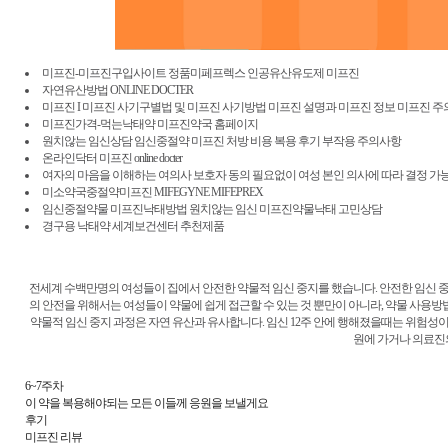
​미프진-미프진구입사이트 정품미페프렉스 인공유산유도제 미프진
자연유산방법 ONLINE DOCTER
미프진 I 미프진 사기구별법 및 미프진 사기방법 미프진 설명과 미프진 정보 미프진
미프진가격-먹는낙태약 미프진약국 홈페이지
원치않는 임신상담 임신중절약 미프진 처방 비용 복용 후기 부작용 주의사항
온라인닥터 미프진 online docter
여자의 마음을 이해하는 여의사 보호자 동의 필요없이 여성 본인 의사에 따라 결정 가
미소약국중절약미프진 MIFEGYNE MIFEPREX
임신중절약물 미프진낙태방법 원치않는 임신 미프진약물낙태 고민상담
​경구용 낙태약 세계보건센터 추천제품
전세계 수백만명의 여성들이 집에서 안전한 약물적 임신 중지를 했습니다. 안전한 임신
의 안전을 위해서는 여성들이 약물에 쉽게 접근할 수 있는 것 뿐만이 아니라, 약물 사용방
약물적 임신 중지 과정은 자연 유산과 유사합니다. 임신 12주 안에 행해졌을때는 위험성이
원에 가거나 의료진
6~7주차
이 약을 복용해야되는 모든 이들께 응원을 보낼게요
후기
미프진 리뷰