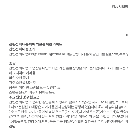
정품 시알리
전립선 비대증 이해 치료를 위한 가이드
전립선 비대증 소개
전립선 비대증(Benign Prostatic Hyperplasia, BPH)은 남성에서 흔히 발견
증상
전립선 비대증의 증상은 다양하지만, 가장 흔한 증상은 배뇨 문제입니다. 여기에는 다음
배뇨 시작에 어려움
약한 소변 줄기
자주 소변을 보는 것
밤중에 여러 번 소변을 보는 것 (야간뇨)
소변을 완전히 비우지 못하는 느낌
주요 원인 및 위험 요인
전립선 비대증의 정확한 원인은 아직 명확히 밝혀지지 않았습니다. 그러나 일반적으로 나이
1.나이: 전립선 비대증은 나이가 들면서 발생하는 경향이 있습니다. 50세 이상의 남성에서
2.호르몬 변화: 나이가 들면서 남성 호르몬(안드로겐)과 여성 호르몬(에스트로겐)의 균형
3.유전적 요인: 가족력이 있는 경우, 전립선 비대증의 위험이 더 높을 수 있습니다. 부모
4.생활습관 및 건강 상태: 비만, 운동 부족, 당뇨병, 심혈관 질환 등의 건강 상태가 전립선
진단