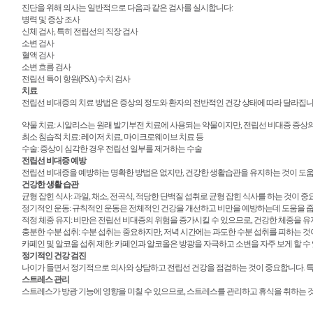
진단을 위해 의사는 일반적으로 다음과 같은 검사를 실시합니다:
병력 및 증상 조사
신체 검사, 특히 전립선의 직장 검사
소변 검사
혈액 검사
소변 흐름 검사
전립선 특이 항원(PSA) 수치 검사
치료
전립선 비대증의 치료 방법은 증상의 정도와 환자의 전반적인 건강 상태에 따라 달라집니
약물 치료: 시알리스는 원래 발기부전 치료에 사용되는 약물이지만, 전립선 비대증 증상의 완
최소 침습적 치료: 레이저 치료, 마이크로웨이브 치료 등
수술: 증상이 심각한 경우 전립선 일부를 제거하는 수술
전립선 비대증 예방
전립선 비대증을 예방하는 명확한 방법은 없지만, 건강한 생활습관을 유지하는 것이 도움이 
건강한 생활 습관
균형 잡힌 식사: 과일, 채소, 전곡식, 적당한 단백질 섭취로 균형 잡힌 식사를 하는 것이
정기적인 운동: 규칙적인 운동은 전체적인 건강을 개선하고 비만을 예방하는데 도움을 줍
적정 체중 유지: 비만은 전립선 비대증의 위험을 증가시킬 수 있으므로, 건강한 체중을 
충분한 수분 섭취: 수분 섭취는 중요하지만, 저녁 시간에는 과도한 수분 섭취를 피하는 것
카페인 및 알코올 섭취 제한: 카페인과 알코올은 방광을 자극하고 소변을 자주 보게 할 수
정기적인 건강 검진
나이가 들면서 정기적으로 의사와 상담하고 전립선 건강을 점검하는 것이 중요합니다. 특히
스트레스 관리
스트레스가 방광 기능에 영향을 미칠 수 있으므로, 스트레스를 관리하고 휴식을 취하는 것