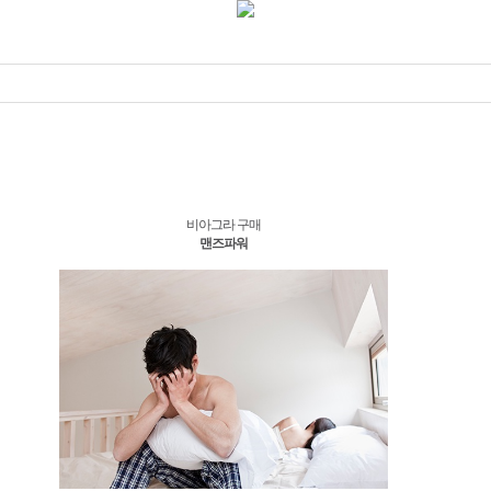
비아그라 구매
맨즈파워