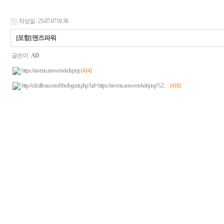
작성일 : 25-07-07 01:36
[포항] 맨즈파워
글쓴이 :
AD
https://asvmu.aoswmvkdnj.top
[414]
http://cdcallvan.com/bbs/logout.php?url=https://asvmu.aoswmvkdnj.top%2…
[418]