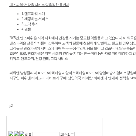
맨즈파워: 건강을 지키는 믿음직한 동반자
1. 맨즈파워 소개
2. 제공하는 서비스
3. 고객 후기
4. 결론
2025년, 맨즈파워은 지역 사회에서 건강을 지키는 중요한 역할을 하고 있습니다. 이 약
맨즈파워은 전문 약사들이 상주하여 고객의 질문에 친절하게 답변하고, 필요한 경우 상담
고객들은 맨즈파워의 서비스에 대해 매우 긍정적인 반응을 보이고 있습니다. 많은 분들이
결론적으로, 맨즈파워은 지역 사회의 건강을 지키는 믿음직한 동반자로 자리매김하고 있습
키워드: 맨즈파워, 건강 관리, 고객 서비스
파워맨 남성클리닉
비아그라퀵배송.시알리스퀵배송.비아그라당일배송.시알리스당일
지구입
파워맨 비아그라
레비트라 구매
성인약국
비아탑
비아센터
맨케어
정력원
viao
p2
이름
패스워드