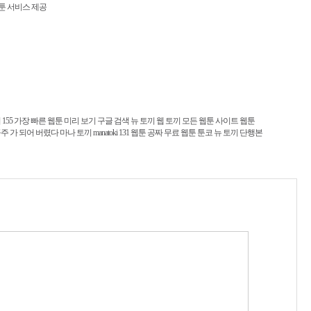
툰 서비스 제공
155
가장 빠른 웹툰 미리 보기 구글 검색 뉴 토끼
웹 토끼
모든 웹툰 사이트
웹툰
공주 가 되어 버렸다 마나 토끼
manatoki 131
웹툰 공짜
무료 웹툰 툰코
뉴 토끼 단행본