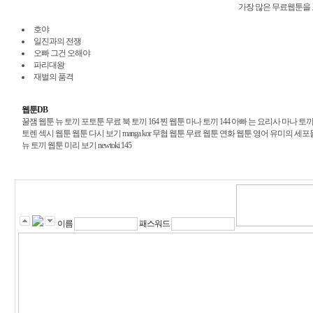
가장 많은 무료웹툰을
호야
일진과의 전쟁
오빠 그건 오해야
파리대왕
재벌의 품격
웹툰DB
꿀잼 웹툰
뉴 토끼
포토툰 무료
북 토끼 164
찐 웹툰
마나 토끼 144
아빠 는 요리사 마나 토
토렌
섹시 웹툰
웹툰 다시 보기
manga kor
무협 웹툰 무료
웹툰 연화
웹툰 영어 유미의 세포
뉴 토끼 웹툰 미리 보기
newtoki 145
이름
패스워드