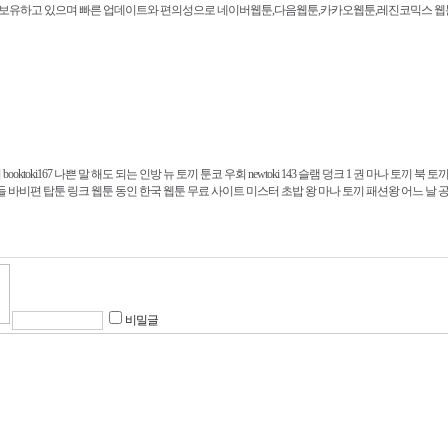
 보유하고 있으며 빠른 업데이트와 편의성으로 네이버웹툰,다음웹툰,카카오웹툰,레진코믹스 웹
끼
booktoki167
나쁜 말 해도 되는 인방 뉴 토끼
툰코 우회
newtoki 143
슬램 덩크 1 권 마나 토끼
북 토끼 
들 바비편
탑툰 링크
웹툰 동인
한국 웹툰 무료 사이트
미스터 초밥 왕 마나 토끼
패션왕
어느 날 
비밀글