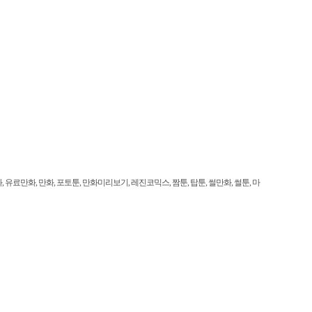
료만화, 만화, 포토툰, 만화미리보기, 레진코믹스, 짬툰, 탑툰, 썰만화, 썰툰, 마