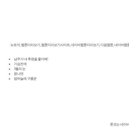
뉴토끼, 웹툰미리보기, 웹툰미리보기사이트, 네이버웹툰미리보기, 다음웹툰, 네이버웹툰, 밤토끼
남주가 내 후원을 좋아해!
기승전색
3월의 눈
윤나뎐
밤하늘에 구름운
툰코는 네이버