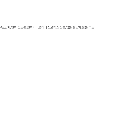
만화, 만화, 포토툰, 만화미리보기, 레진코믹스, 짬툰, 탑툰, 썰만화, 썰툰, 북토