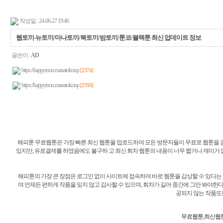
작성일 : 24-06-27 19:46
웹토끼-뉴토끼/마나토끼/북토끼/밤토끼/툰코/블랙툰 최신 업데이트 정보
글쓴이 :
AD
https://happytoon.manatoki.top
[2374]
https://happytoon.manatoki.top
[2359]
해피툰 무료웹툰은 가장 빠른 최신 웹툰울 업로드하여 모든 방문자들이 무료로 웹툰을 감상
있지만, 유료결제를 하였음에도 불구하 고 최신 회차 웹툰의 내용이 너무 짧거나 재미가
해피툰의 가장 큰 장점은 로그인 없이 사이트에 접속하여 바로 웹툰을 감상할 수 있다는 
여 언제든 편하게 작품을 잊지 않고 감사할 수 있으며, 회차가 길어 중간에 그만 봐야한
공되지 않는 작품또한
무료웹툰,최신웹툰