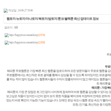
작성일 : 24-06-27 19:46
웹토끼-뉴토끼/마나토끼/북토끼/밤토끼/툰코/블랙툰 최신 업데이트 정보
글쓴이 :
AD
https://happytoon.manatoki.top
[2374]
https://happytoon.manatoki.top
[2359]
무료
무료
해피툰 무료웹툰은 가장 빠른 최신 웹툰울 업로드하여 모든 방문자들이 무료로 웹툰을 감상할
무료웹툰에서는 최신작은 유료 결제를 통해서 감상을 할 수 있도록 되어있지만, 유료결제를
를 하는 적이 많이 있습니다. 웹툰회사들의 수익이 창출되어야 더 많고 재미있는 웹툰들이
트 해피툰을
해피툰 : 가장 
해피툰의 가장 큰 장점은 로그인 없이 사이트에 접속하여 바로 웹툰을 감상할 수 있다는 점
보고싶은 작품이 있지만 시간이 없어 보지 못한 작품을 북마크에 저장하여 언제든 편하게 
었는지 바로 확인이 가능한 기능이 있습니다. 도메인 로딩 속도나 웹툰 로딩 속도가 빨라
또한, 인기별, 최신작순 등 다양