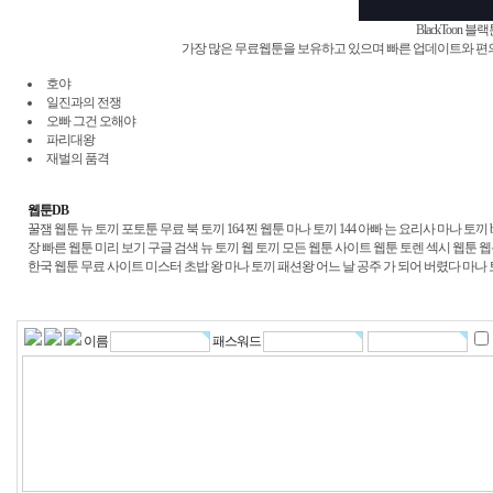
BlackToon
가장 많은 무료웹툰을 보유하고 있으며 빠른 업데이트와 
호야
일진과의 전쟁
오빠 그건 오해야
파리대왕
재벌의 품격
웹툰DB
꿀잼 웹툰
뉴 토끼
포토툰 무료
북 토끼 164
찐 웹툰
마나 토끼 144
아빠 는 요리사 마나 토끼
장 빠른 웹툰 미리 보기 구글 검색 뉴 토끼
웹 토끼
모든 웹툰 사이트
웹툰 토렌
섹시 웹툰
웹
한국 웹툰 무료 사이트
미스터 초밥 왕 마나 토끼
패션왕
어느 날 공주 가 되어 버렸다 마나
이름
패스워드