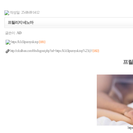
작성일 : 25-08-09 14:12
프릴리지 네노마
글쓴이 :
AD
https://k1d.lipumyuk.top
[181]
http://cdcallvan.com/bbs/logout.php?url=https://k1d.lipumyuk.top%23@/
[182]
프릴
http