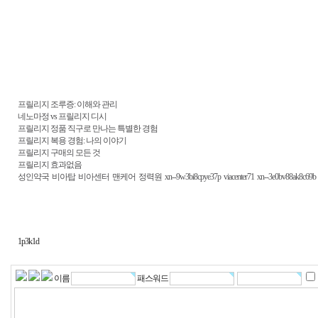
프릴리지 조루증: 이해와 관리
네노마정 vs 프릴리지 디시
프릴리지 정품 직구로 만나는 특별한 경험
프릴리지 복용 경험: 나의 이야기
프릴리지 구매의 모든 것
프릴리지 효과없음
성인약국
비아탑
비아센터
맨케어
정력원
xn--9w3bi8cpye37p
viacenter71
xn--3e0bv88ak8c69b
1p3k1d
이름
패스워드