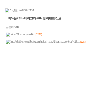
작성일 : 24-07-06 23:53
비아몰약국 - 비아그라 구매 및 이벤트 정보
글쓴이 :
AD
https://24parmacy.zosel.top
[2272]
http://cdcallvan.com/bbs/logout.php?url=https://24parmacy.zosel.top%23…
[2253]