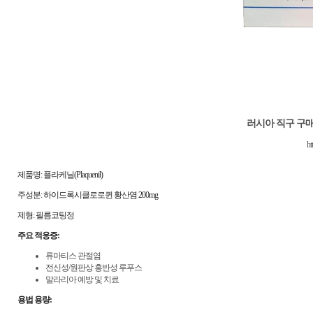
러시아 직구 구
ht
제품명: 플라케닐(Plaquenil)
주성분: 하이드록시클로로퀸 황산염 200mg
제형: 필름코팅정
주요 적응증:
류마티스 관절염
전신성/원판상 홍반성 루푸스
말라리아 예방 및 치료
용법 용량: