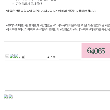
근력약화 시 즉시 중단
이 약은 전문의 처방이 필요하며, 의사의 지시에 따라 신중히 사용해야 합니다.
#트리아자비린
#탈모치료제
#항암효능
#러시아 구매/배송대행
#메벤다졸 항암작용
#항
이버멕틴
#러시아역직구
#부작용적은항암제
#항암효과
#러시아 직구
#메벤다졸 구입
이름
패스워드