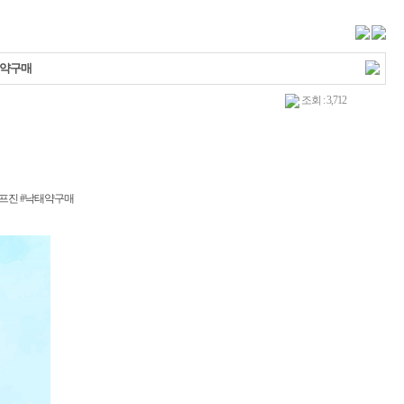
태약구매
조회 : 3,712
미프진 #낙태약구매