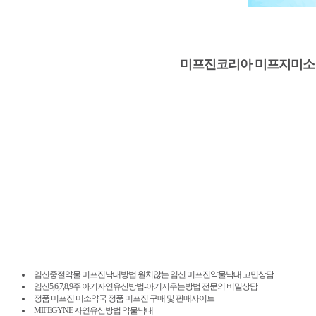
미프진코리아 미프지미소
임신중절약물 미프진낙태방법 원치않는 임신 미프진약물낙태 고민상담
임신5,6,7,8,9주 아기자연유산방법-아기지우는방법 전문의 비밀상담
정품 미프진 미소약국 정품 미프진 구매 및 판매사이트
MIFEGYNE 자연유산방법 약물낙태